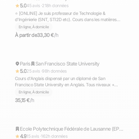
5.0
45 avis ·
218h données
⭐ [ONLINE] Je suis professeur de Technologie &
d'Ingénierie (SNT, STI2D etc). Cours dans les matières
scientifiques (technologie, sciences et vie de la terre,
En ligne, À domicile
mathématiques, physique et chimie, EPI.
À partir de
33,30 €
/h
Ahmed
Paris
Répond rapidement
San Francisco State University
5.0
25 avis ·
98h données
Cours d'Anglais dispensé par un diplomé de San
Francisco State University en Anglais. Tous niveaux +
TOEFL, TOEIC, GMAT
En ligne, À domicile
35,15 €
/h
Timothée
Répond rapidement
Ecole Polytechnique Fédérale de Lausanne (EPFL)
4.9
15 avis ·
162h données