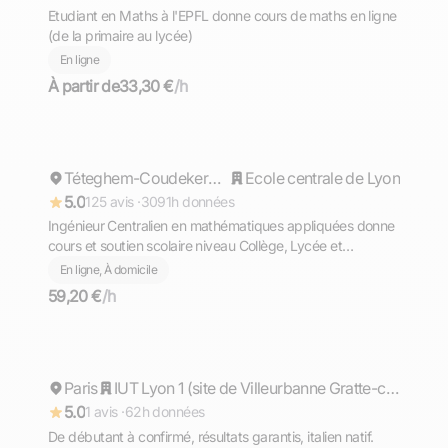
Etudiant en Maths à l'EPFL donne cours de maths en ligne
(de la primaire au lycée)
En ligne
À partir de
33,30 €
/h
Cyril
Répond rapidement
Téteghem-Coudekerque-Village
Ecole centrale de Lyon
5.0
125 avis ·
3091h données
Ingénieur Centralien en mathématiques appliquées donne
cours et soutien scolaire niveau Collège, Lycée et
Supérieur (prépa)
En ligne, À domicile
59,20 €
/h
Matteo
Paris
Répond rapidement
IUT Lyon 1 (site de Villeurbanne Gratte-ciel)
5.0
1 avis ·
62h données
De débutant à confirmé, résultats garantis, italien natif.