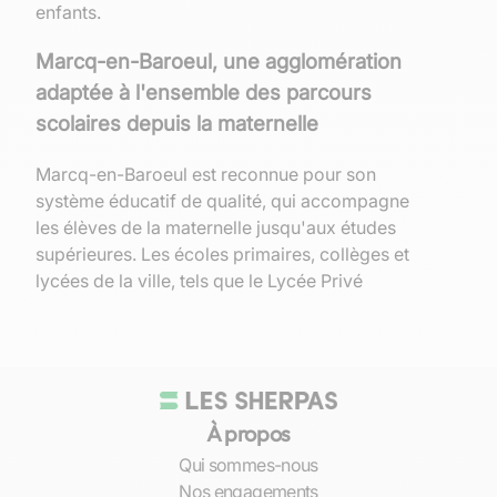
enfants.
Marcq-en-Baroeul, une agglomération
adaptée à l'ensemble des parcours
scolaires depuis la maternelle
Marcq-en-Baroeul est reconnue pour son
système éducatif de qualité, qui accompagne
les élèves de la maternelle jusqu'aux études
supérieures. Les écoles primaires, collèges et
lycées de la ville, tels que le Lycée Privé
Catholique Yves Kernanec, proposent des
programmes diversifiés répondant aux besoins
et aux intérêts de chaque enfant.
La ville bénéficie également d'un environnement
À propos
culturellement riche, avec des infrastructures
telles que la Médiathèque La Corderie, offrant
Qui sommes-nous
un
accès facile à la connaissance et à la culture
.
Nos engagements