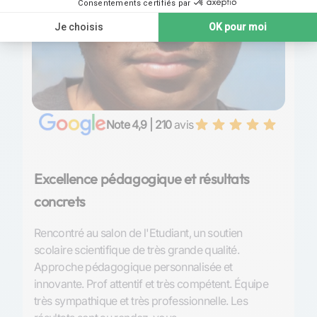
Note 4,9 | 210
avis
Excellence pédagogique et résultats
P
concrets
S
Rencontré au salon de l'Etudiant, un soutien
Tr
scolaire scientifique de très grande qualité.
l’
Approche pédagogique personnalisée et
et
innovante. Prof attentif et très compétent. Équipe
de
très sympathique et très professionnelle. Les
so