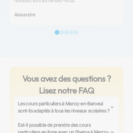
résultats sont au rendez-vous.
An
Alexandre
Vous avez des questions ?
Lisez notre FAQ
Les cours particuliers à Marcq-en-Baroeul
sont-ils adaptés à tous les niveaux scolaires ?
Oui, nos cours particuliers à Marcq-en-Baroeul sont
adaptés à tous les niveaux scolaires, du primaire au
Est-il possible de prendre des cours
supérieur, y compris pour
la préparation aux concours
particuliers en ligne avec un Sherpa à Marcq-