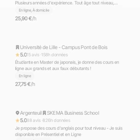
Plusieurs années d'expérience. Tout âge tout niveau,
diplômé du Bac avec Option Internationale Italien,
En ligne, À domicile
l'équivalent de la Maturità (bac italien)
25,90 €
/h
Maëlle
Université de Lille - Campus Pont de Bois
Répond rapidement
5.0
15 avis ·
158h données
Étudiante en Master de japonais, je donne des cours en
ligne aux grands et aux faux débutants !
En ligne
27,75 €
/h
Mohamed
Argenteuil
Répond rapidement
SKEMA Business School
5.0
88 avis ·
826h données
Je propose des cours d'anglais pour tout niveau - Je suis
disponible en Présentiel et en Ligne