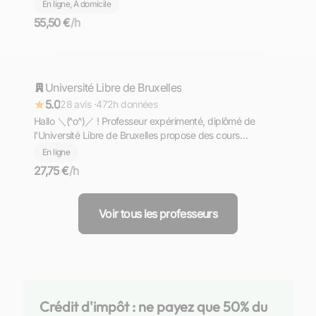
En ligne, À domicile
55,50 €
/h
Aron
Université Libre de Bruxelles
Répond rapidement
5.0
28 avis ·
472h données
Hallo ＼⁠(⁠^⁠o⁠^⁠)⁠／ ! Professeur expérimenté, diplômé de
l'Université Libre de Bruxelles propose des cours
d'allemand de niveaux PRIMAIRE - COLLEGE - LYCEE -
En ligne
PREPA - SUPERIEUR. Komm und lerne mit mir Deutsch
27,75 €
/h
╮⁠(⁠＾⁠▽⁠＾⁠)⁠╭
Voir tous les professeurs
Crédit d'impôt : ne payez que 50% du