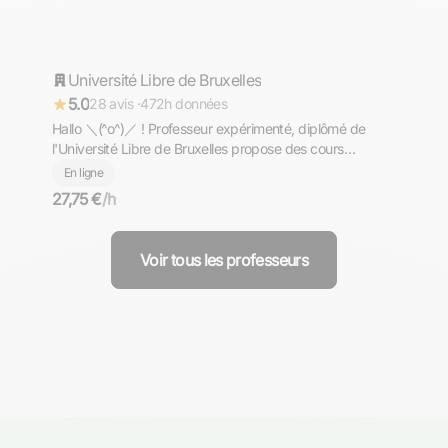
Aron
Université Libre de Bruxelles
Répond rapidement
5.0
28 avis ·
472h données
Hallo ＼⁠(⁠^⁠o⁠^⁠)⁠／ ! Professeur expérimenté, diplômé de
l'Université Libre de Bruxelles propose des cours
d'allemand de niveaux PRIMAIRE - COLLEGE - LYCEE -
En ligne
PREPA - SUPERIEUR. Komm und lerne mit mir Deutsch
27,75 €
/h
╮⁠(⁠＾⁠▽⁠＾⁠)⁠╭
Voir tous les professeurs