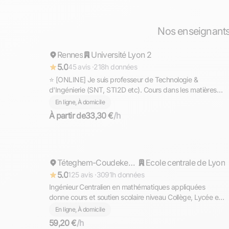
Gaël
Nos enseignants
Rennes
Répond rapidement
Université Lyon 2
5.0
45 avis ·
218h données
⭐ [ONLINE] Je suis professeur de Technologie &
d'Ingénierie (SNT, STI2D etc). Cours dans les matières
scientifiques (technologie, sciences et vie de la terre,
En ligne, À domicile
mathématiques, physique et chimie, EPI.
À partir de
33,30 €
/h
Cyril
Répond rapidement
Téteghem-Coudekerque-Village
Ecole centrale de Lyon
5.0
125 avis ·
3091h données
Ingénieur Centralien en mathématiques appliquées
donne cours et soutien scolaire niveau Collège, Lycée et
Supérieur (prépa)
En ligne, À domicile
59,20 €
/h