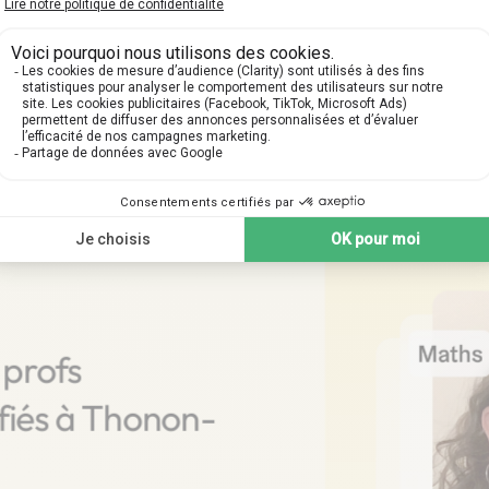
tre premier cours particuli
 suivantes pour planifier votre cours particulier à Th
 profs
ifiés à Thonon-