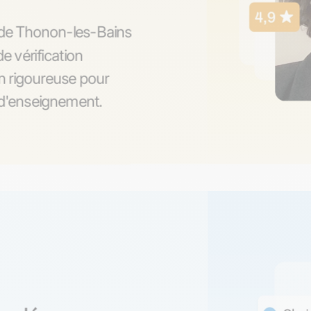
s de Thonon-les-Bains
e vérification
n rigoureuse pour
é d'enseignement.