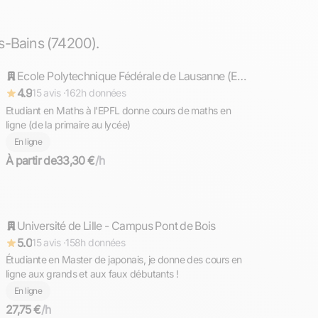
Timothée
s-Bains (74200).
Répond rapidement
Ecole Polytechnique Fédérale de Lausanne (EPFL)
4.9
15 avis ·
162h données
Etudiant en Maths à l'EPFL donne cours de maths en
ligne (de la primaire au lycée)
En ligne
À partir de
33,30 €
/h
Maëlle
Université de Lille - Campus Pont de Bois
Répond rapidement
5.0
15 avis ·
158h données
Étudiante en Master de japonais, je donne des cours en
ligne aux grands et aux faux débutants !
En ligne
27,75 €
/h