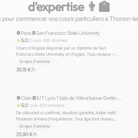
d’expertise 👨‍🏫
Ahmed
 pour commencer vos cours particuliers à Thonon-le
Paris
Répond rapidement
San Francisco State University
5.0
25 avis ·
98h données
Cours d'Anglais dispensé par un diplomé de San
Francisco State University en Anglais. Tous niveaux +
TOEFL, TOEIC, GMAT
En ligne, À domicile
35,15 €
/h
Matteo
Claix
Répond rapidement
IUT Lyon 1 (site de Villeurbanne Gratte-ciel)
5.0
1 avis ·
62h données
De débutant à confirmé, résultats garantis, italien natif.
Plusieurs années d'expérience. Tout âge tout niveau,
diplômé du Bac avec Option Internationale Italien,
En ligne, À domicile
l'équivalent de la Maturità (bac italien)
25,90 €
/h