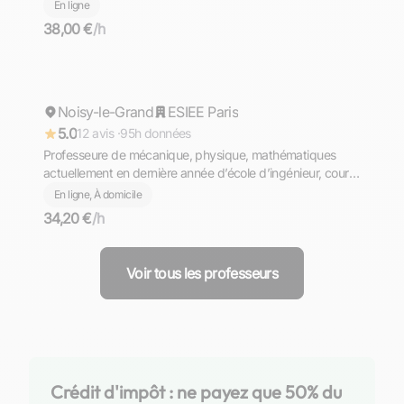
grammaire, orthographe et conjugaison.
En ligne
38,00 €
/h
Chloe
Noisy-le-Grand
Répond rapidement
ESIEE Paris
5.0
12 avis ·
95h données
Professeure de mécanique, physique, mathématiques
actuellement en dernière année d’école d’ingénieur, cours
en ligne
En ligne, À domicile
34,20 €
/h
Voir tous les professeurs
Crédit d'impôt : ne payez que 50% du