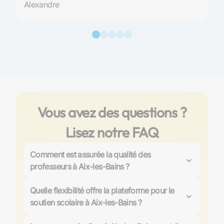
Alexandre
Vous avez des questions ?
Lisez notre FAQ
Comment est assurée la qualité des
professeurs à Aix-les-Bains ?
Chez Les Sherpas, la qualité des professeurs à Aix-
les-Bains est une priorité absolue. Plus de 4000
Quelle flexibilité offre la plateforme pour le
professeurs, majoritairement issus des meilleurs
soutien scolaire à Aix-les-Bains ?
établissements, sont rigoureusement sélectionnés et
Les Sherpas offre une grande flexibilité dans les cours
certifiés. Ils bénéficient d'une formation assurée par
particuliers à Aix-les-Bains, avec des options de
cours