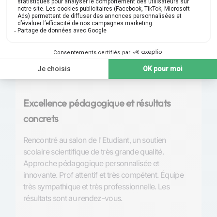
Note 4,9 | 210
avis
Excellence pédagogique et résultats
P
concrets
S
Rencontré au salon de l'Etudiant, un soutien
Tr
scolaire scientifique de très grande qualité.
l’
Approche pédagogique personnalisée et
et
innovante. Prof attentif et très compétent. Équipe
de
très sympathique et très professionnelle. Les
so
résultats sont au rendez-vous.
An