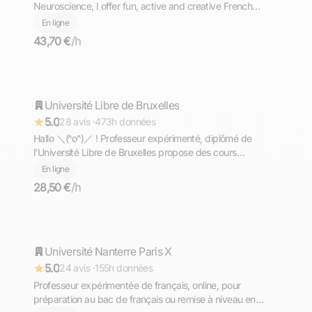
Neuroscience, I offer fun, active and creative French
classes for all levels!
En ligne
43,70 €
/h
Aron
Université Libre de Bruxelles
Répond rapidement
5.0
28 avis ·
473h données
Hallo ＼⁠(⁠^⁠o⁠^⁠)⁠／ ! Professeur expérimenté, diplômé de
l'Université Libre de Bruxelles propose des cours
d'allemand de niveaux PRIMAIRE - COLLEGE - LYCEE -
En ligne
PREPA - SUPERIEUR. Komm und lerne mit mir Deutsch
28,50 €
/h
╮⁠(⁠＾⁠▽⁠＾⁠)⁠╭
Anne
Université Nanterre Paris X
Répond rapidement
5.0
24 avis ·
155h données
Professeur expérimentée de français, online, pour
préparation au bac de français ou remise à niveau en