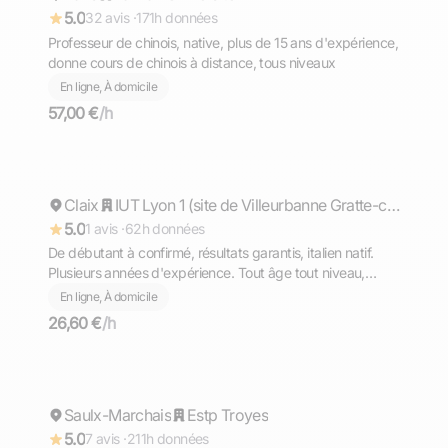
5.0
32 avis ·
171h données
Professeur de chinois, native, plus de 15 ans d'expérience,
donne cours de chinois à distance, tous niveaux
En ligne, À domicile
57,00 €
/h
Matteo
Claix
Répond rapidement
IUT Lyon 1 (site de Villeurbanne Gratte-ciel)
5.0
1 avis ·
62h données
De débutant à confirmé, résultats garantis, italien natif.
Plusieurs années d'expérience. Tout âge tout niveau,
diplômé du Bac avec Option Internationale Italien,
En ligne, À domicile
l'équivalent de la Maturità (bac italien)
26,60 €
/h
Tom
Saulx-Marchais
Répond rapidement
Estp Troyes
5.0
7 avis ·
211h données