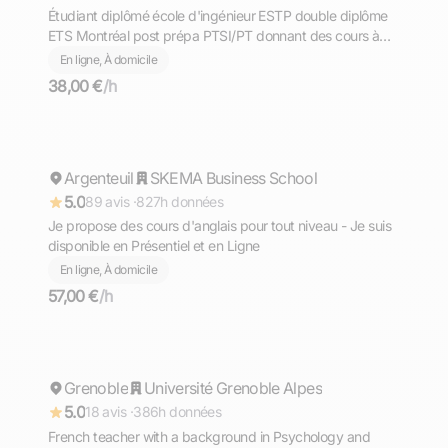
Étudiant diplômé école d'ingénieur ESTP double diplôme
ETS Montréal post prépa PTSI/PT donnant des cours à
distance dans différentes matières scientifiques et en
En ligne, À domicile
français pour tous les niveaux.
38,00 €
/h
Mohamed
Argenteuil
Répond rapidement
SKEMA Business School
5.0
89 avis ·
827h données
Je propose des cours d'anglais pour tout niveau - Je suis
disponible en Présentiel et en Ligne
En ligne, À domicile
57,00 €
/h
Andréa
Grenoble
Répond rapidement
Université Grenoble Alpes
5.0
18 avis ·
386h données
French teacher with a background in Psychology and