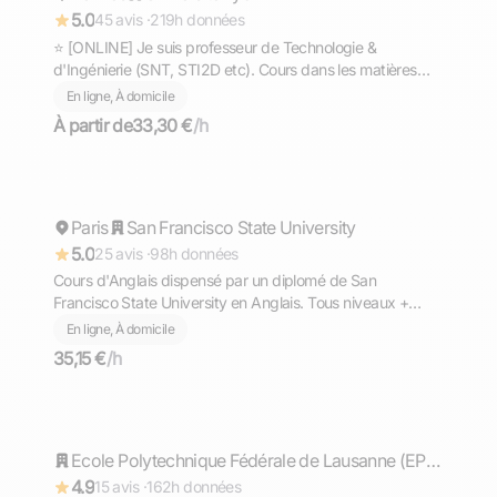
5.0
45 avis ·
219h données
⭐ [ONLINE] Je suis professeur de Technologie &
d'Ingénierie (SNT, STI2D etc). Cours dans les matières
scientifiques (technologie, sciences et vie de la terre,
En ligne, À domicile
mathématiques, physique et chimie, EPI.
À partir de
33,30 €
/h
Ahmed
Paris
Répond rapidement
San Francisco State University
5.0
25 avis ·
98h données
Cours d'Anglais dispensé par un diplomé de San
Francisco State University en Anglais. Tous niveaux +
TOEFL, TOEIC, GMAT
En ligne, À domicile
35,15 €
/h
Timothée
Répond rapidement
Ecole Polytechnique Fédérale de Lausanne (EPFL)
4.9
15 avis ·
162h données