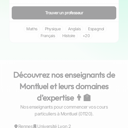
Trouver un professeur
Maths
Physique
Anglais
Espagnol
Français
Histoire
+20
Découvrez nos enseignants de
Montluel et leurs domaines
d’expertise 👨‍🏫
Nos enseignants pour commencer vos cours
Gaël
particuliers à Montluel (01120).
Rennes
Répond rapidement
Université Lyon 2