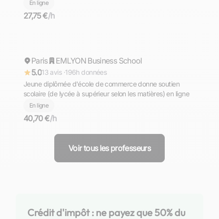
d'allemand de niveaux PRIMAIRE - COLLEGE - LYCEE -
En ligne
PREPA - SUPERIEUR. Komm und lerne mit mir Deutsch
27,75 €
/h
╮⁠(⁠＾⁠▽⁠＾⁠)⁠╭
Charlotte
Paris
Répond rapidement
EMLYON Business School
5.0
13 avis ·
196h données
Jeune diplômée d'école de commerce donne soutien
scolaire (de lycée à supérieur selon les matières) en ligne
En ligne
40,70 €
/h
Voir tous les professeurs
Crédit d'impôt : ne payez que 50% du