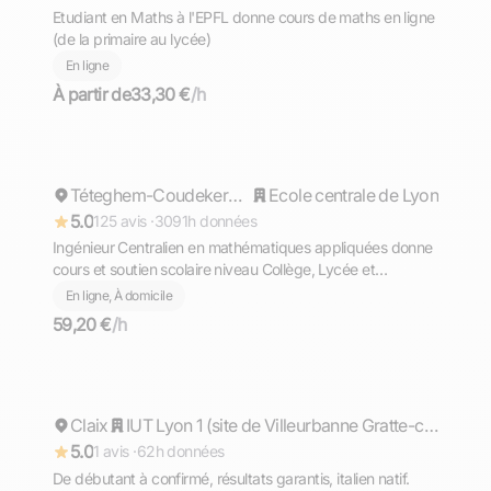
Etudiant en Maths à l'EPFL donne cours de maths en ligne
(de la primaire au lycée)
En ligne
À partir de
33,30 €
/h
Cyril
Répond rapidement
Téteghem-Coudekerque-Village
Ecole centrale de Lyon
5.0
125 avis ·
3091h données
Ingénieur Centralien en mathématiques appliquées donne
cours et soutien scolaire niveau Collège, Lycée et
Supérieur (prépa)
En ligne, À domicile
59,20 €
/h
Matteo
Claix
Répond rapidement
IUT Lyon 1 (site de Villeurbanne Gratte-ciel)
5.0
1 avis ·
62h données
De débutant à confirmé, résultats garantis, italien natif.