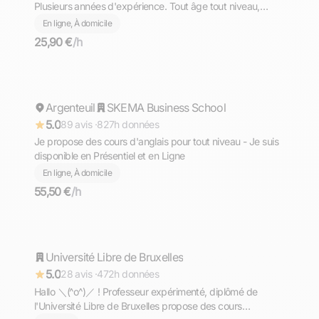
Plusieurs années d'expérience. Tout âge tout niveau,
diplômé du Bac avec Option Internationale Italien,
En ligne, À domicile
l'équivalent de la Maturità (bac italien)
25,90 €
/h
Mohamed
Argenteuil
Répond rapidement
SKEMA Business School
5.0
89 avis ·
827h données
Je propose des cours d'anglais pour tout niveau - Je suis
disponible en Présentiel et en Ligne
En ligne, À domicile
55,50 €
/h
Aron
Université Libre de Bruxelles
Répond rapidement
5.0
28 avis ·
472h données
Hallo ＼⁠(⁠^⁠o⁠^⁠)⁠／ ! Professeur expérimenté, diplômé de
l'Université Libre de Bruxelles propose des cours