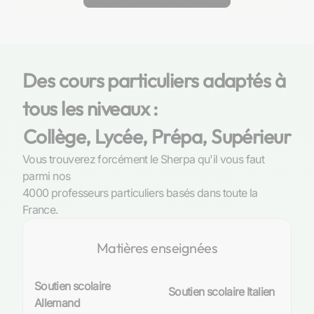
mieux à leurs besoins à Montluel. Cette approche
chaque étudiant, transformant chaque session en une
permet de s'assurer que l'enseignement est
étape vers la réussite.
parfaitement adapté aux attentes et objectifs de
chaque élève, avant de s'engager dans un
programme de suivi régulier ou un stage intensif.
Des cours particuliers adaptés à
tous les niveaux :
Collège, Lycée, Prépa, Supérieur
Vous trouverez forcément le Sherpa qu'il vous faut
parmi nos
4000 professeurs particuliers basés dans toute la
France.
Matières enseignées
Soutien scolaire
Soutien scolaire Italien
Allemand