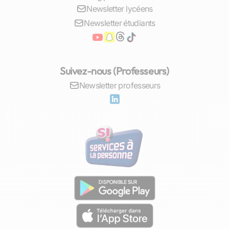
Newsletter lycéens
Les professeurs particuliers à Montluel sont des
Newsletter étudiants
passionnés de l'enseignement, dotés d'une
patience et d'une pédagogie qui font souvent
toute la différence. grâce à leur expertise, ils
parviennent à rendre les séances dynamiques et
Suivez-nous (Professeurs)
intéressantes, éveillant ainsi la curiosité
Newsletter professeurs
intellectuelle de l'élève. L'objectif est de
rendre
l'apprenant acteur de son éducation
, en lui
donnant les outils pour devenir autonome et
confiant dans son parcours scolaire.
L'aide aux devoirs joue également un rôle
crucial dans le renforcement des acquis. Elle
permet de consolider les apprentissages
réalisés en classe, d'aborder les devoirs avec
sérénité, et de préparer efficacement les
contrôles. Cette routine d'étude encadrée est
bénéfique pour l'élève, qui apprend à organiser