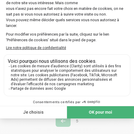
allemande 🤝
Les 30 Glorieuses : une période de
prospérité sans précédent 📈
Tout savoir sur l’Affaire Dreyfus 📝 !
Jacques Chirac, histoire d’une icône
politique française 🏛
5