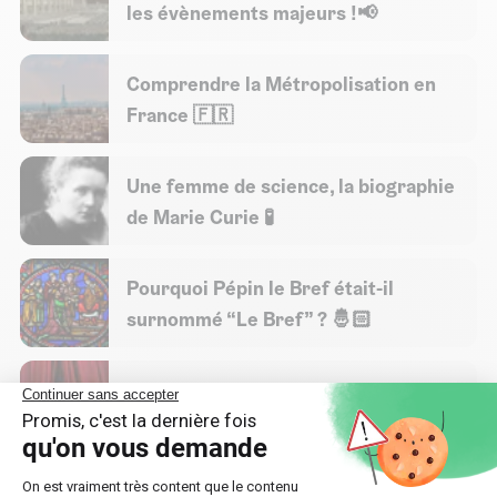
les évènements majeurs !📢
Comprendre la Métropolisation en
France 🇫🇷
Une femme de science, la biographie
de Marie Curie 🧪
Pourquoi Pépin le Bref était-il
surnommé “Le Bref” ? 🤴🏻
Qui était Molière ? 🎭
Tout savoir sur l’amitié franco-