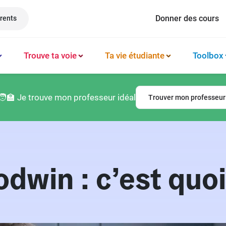
Donner des cours
rents
Trouve ta voie
Ta vie étudiante
Toolbox
Méthode et organisation des études
Philosophie
Classement prépas
Logement
🧑‍🏫 Je trouve mon professeur idéal
Trouver mon professeur
Booster sa productivité
Français
Classement écoles
Argent & budget
Techniques de mémorisation
Lettres
Classement lycées
Vie professionnelle
Gérer son mental
Culture générale
Classement universités
Permis de conduire
dwin : c’est quoi
Latin