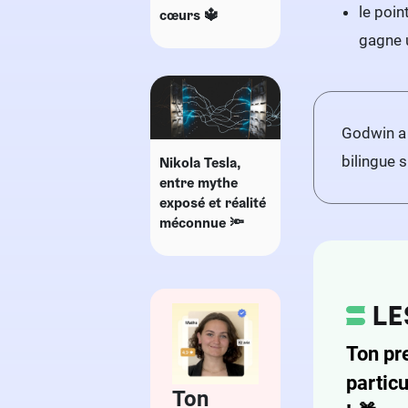
le poin
cœurs 🔱
gagne 
Godwin a 
bilingue s
Nikola Tesla,
entre mythe
exposé et réalité
méconnue 🔦
Ton pr
particu
Ton