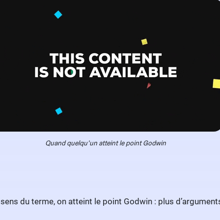
Quand quelqu’un atteint le point Godwin
sens du terme, on atteint le point Godwin : plus d’arguments