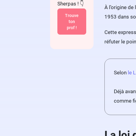
Sherpas ! 👇
À l’origine de 
Trouve
1953 dans son
ton
prof !
Cette express
réfuter le poi
Selon
le 
Déjà avan
comme fig
La loi