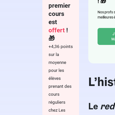
!
🎁
premier
Nos profs s
cours
meilleures 
est
offert
!
J
🎁
M
+4,36 points
sur la
moyenne
pour les
L’hi
élèves
prenant des
cours
réguliers
Le
red
chez Les