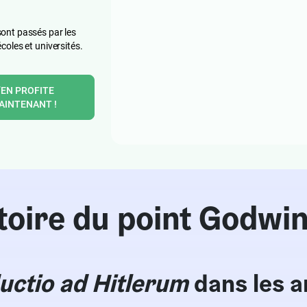
ont passés par les
écoles et universités.
’EN PROFITE
AINTENANT !
stoire du point Godwi
uctio ad Hitlerum
dans les 