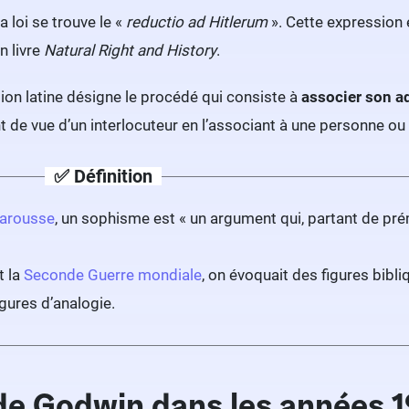
la loi se trouve le «
reductio ad Hitlerum
». Cette expression 
 livre
Natural Right and History
.
ion latine désigne le procédé qui consiste à
associer son ad
nt de vue d’un interlocuteur en l’associant à une personne ou
✅ Définition
Larousse
, un sophisme est « un argument qui, partant de prémi
t la
Seconde Guerre mondiale
, on évoquait des figures bibl
ures d’analogie.
 de Godwin dans les années 