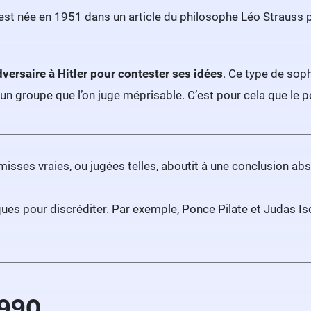
est née en 1951 dans un article du philosophe Léo Strauss 
versaire à Hitler pour contester ses idées
. Ce type de sop
 un groupe que l’on juge méprisable. C’est pour cela que le p
sses vraies, ou jugées telles, aboutit à une conclusion absurd
iques pour discréditer. Par exemple, Ponce Pilate et Judas I
1990