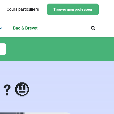
Cours particuliers
Trouver mon professeur
Bac & Brevet
 ? 🤨