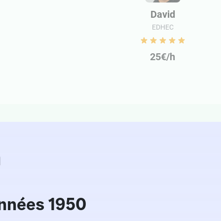
David
EDHEC
25€/h
n
années 1950