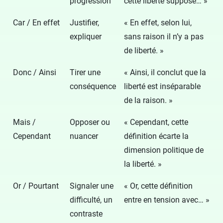
progression
cette liberté suppose… »
Car / En effet
Justifier,
« En effet, selon lui,
expliquer
sans raison il n’y a pas
de liberté. »
Donc / Ainsi
Tirer une
« Ainsi, il conclut que la
conséquence
liberté est inséparable
de la raison. »
Mais /
Opposer ou
« Cependant, cette
Cependant
nuancer
définition écarte la
dimension politique de
la liberté. »
Or / Pourtant
Signaler une
« Or, cette définition
difficulté, un
entre en tension avec… »
contraste