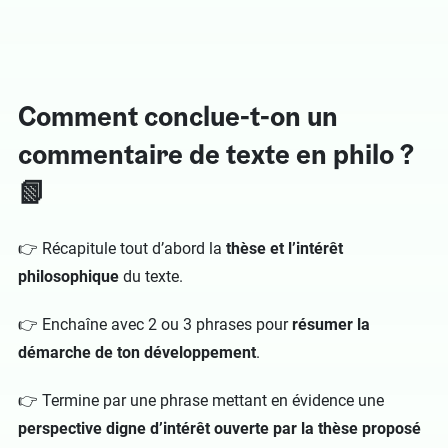
dans l’épreuve. Elle représente toutefois un
bonus de points si elle est bien menée.
L’exercice consiste à nuancer un argument ou à
confronter la vision de l’auteur avec celle
Comment conclue-t-on un
d’autres philosophes.
commentaire de texte en philo ?
📗
👉 Récapitule tout d’abord la
thèse et l’intérêt
philosophique
du texte.
👉 Enchaîne avec 2 ou 3 phrases pour
résumer la
démarche de ton développement
.
👉 Termine par une phrase mettant en évidence une
perspective digne d’intérêt ouverte par la thèse proposé