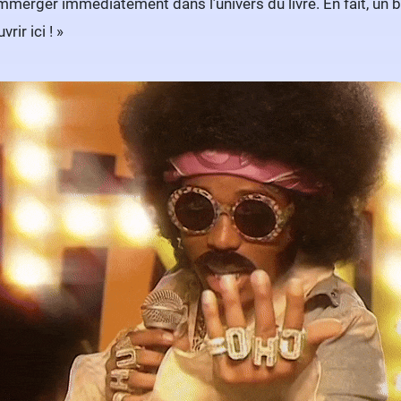
 l’immerger immédiatement dans l’univers du livre. En fait, un
rir ici ! »