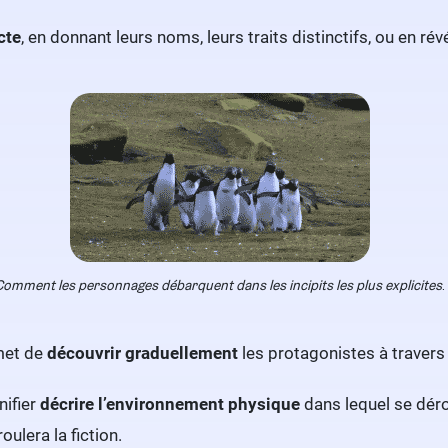
cte
, en donnant leurs noms, leurs traits distinctifs, ou en r
Comment les personnages débarquent dans les incipits les plus explicites
.
rmet de
découvrir graduellement
les protagonistes à travers 
nifier
décrire l’environnement physique
dans lequel se déro
ulera la fiction.