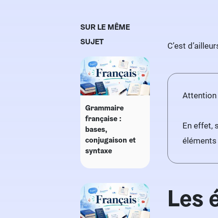
SUR LE MÊME
SUJET
C’est d’aille
Attention
Grammaire
française :
En effet,
bases,
conjugaison et
éléments 
syntaxe
Les é