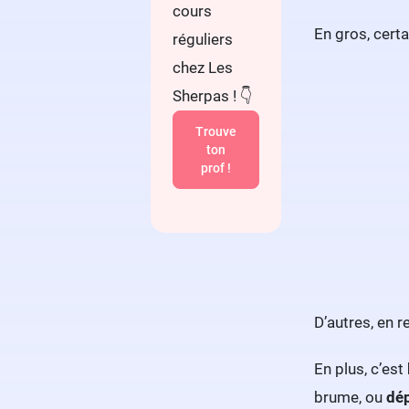
cours
En gros, cert
réguliers
chez Les
Sherpas ! 👇
Trouve
ton
prof !
D’autres, en 
En plus, c’est
brume, ou
dép