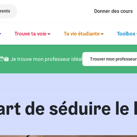
Donner des cours
rents
Trouve ta voie
Ta vie étudiante
Toolbox
Méthode et organisation des études
Philosophie
Classement prépas
Logement
🧑‍🏫 Je trouve mon professeur idéal
Trouver mon professeur
Booster sa productivité
Français
Classement écoles
Argent & budget
Techniques de mémorisation
Lettres
Classement lycées
Vie professionnelle
Gérer son mental
Culture générale
Classement universités
Permis de conduire
l’art de séduire le
Latin