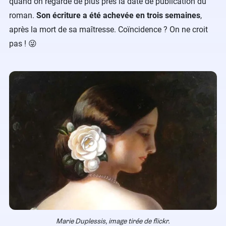
quand on regarde de plus près la date de publication du
roman.
Son écriture a été achevée en trois semaines
,
après la mort de sa maîtresse. Coïncidence ? On ne croit
pas !​ 😜
Marie Duplessis, image tirée de
flickr
.