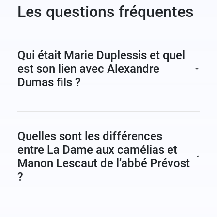
Les questions fréquentes
Qui était Marie Duplessis et quel
est son lien avec Alexandre
Dumas fils ?
Marie Duplessis, née Alphonsine Plessis en
1824, était l’une des courtisanes les plus
célèbres du Paris du XIXe siècle. Issue d’une
Quelles sont les différences
famille modeste de Normandie, elle gravit
entre La Dame aux camélias et
rapidement les échelons de la société
Manon Lescaut de l’abbé Prévost
parisienne grâce à sa beauté et son intelligence,
?
fréquentant l’élite artistique et aristocratique de
La Dame aux camélias
(1848) et
Manon
son époque.
Lescaut
(1731) sont deux romans
Alexandre Dumas fils la rencontre vers 1844 et