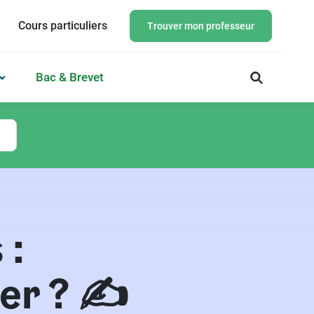
Cours particuliers
Trouver mon professeur
Bac & Brevet
 :
er ? ✍️