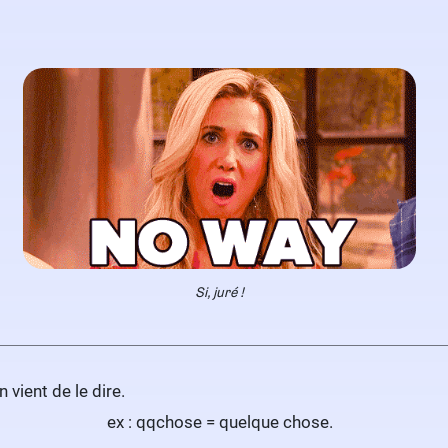
Si, juré !
on vient de le dire.
ex : qqchose = quelque chose.