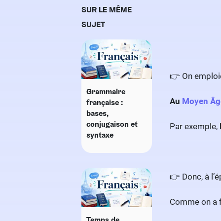
SUR LE MÊME
SUJET
👉 On emploie
Grammaire
Au
Moyen Âg
française :
bases,
conjugaison et
Par exemple,
syntaxe
👉 Donc, à l’
Comme on a fi
Temps de