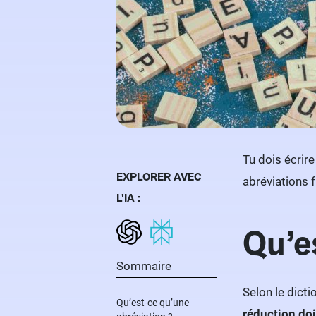
Tu dois écrire
EXPLORER AVEC
abréviations f
L'IA :
Qu’e
Sommaire
Selon le dict
Qu’est-ce qu’une
réduction do