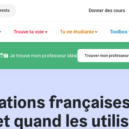
Donner des cours
rents
Trouve ta voie
Ta vie étudiante
Toolbox
Méthode et organisation des études
Philosophie
Classement prépas
Logement
🧑‍🏫 Je trouve mon professeur idéal
Trouver mon professeur
Booster sa productivité
Français
Classement écoles
Argent & budget
Techniques de mémorisation
Lettres
Classement lycées
Vie professionnelle
Gérer son mental
Culture générale
Classement universités
Permis de conduire
ations françaises
Latin
 quand les utilis