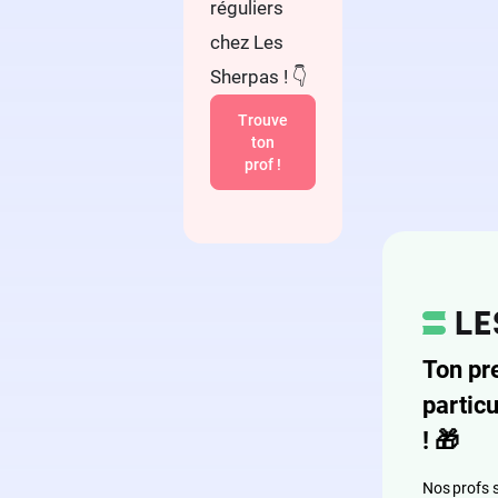
réguliers
chez Les
Sherpas ! 👇
Trouve
ton
prof !
Ton pr
particu
!
🎁
Nos profs s