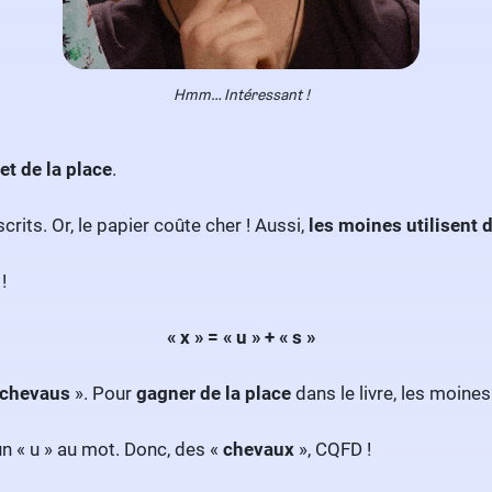
Hmm… Intéressant !
t de la place
.
rits. Or, le papier coûte cher ! Aussi,
les moines utilisent 
 !
« x » = « u » + « s »
chevaus
». Pour
gagner de la place
dans le livre, les moines
un « u » au mot. Donc, des «
chevaux
», CQFD !