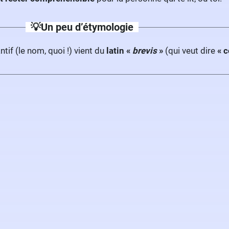
💡Un peu d’étymologie
tif (le nom, quoi !) vient du
latin «
brevis
»
(qui veut dire
« c