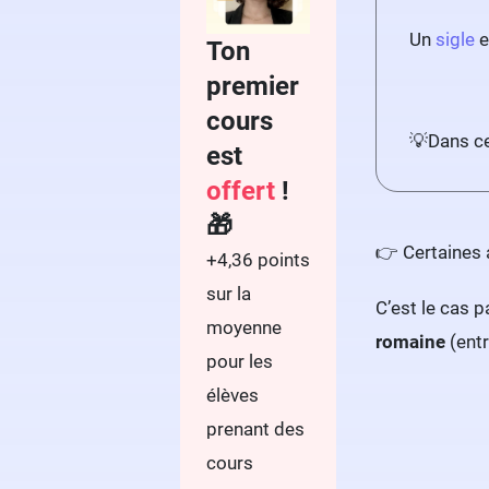
Un
sigle
e
Ton
premier
cours
💡
Dans c
est
offert
!
🎁
👉 Certaines 
+4,36 points
sur la
C’est le cas 
moyenne
romaine
(entr
pour les
élèves
prenant des
cours