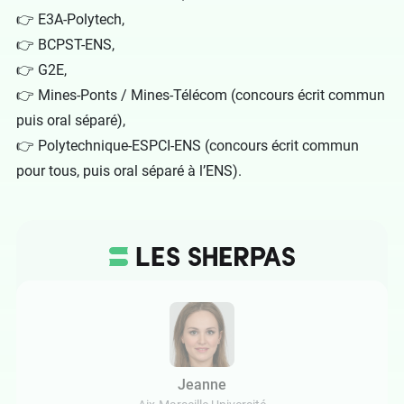
👉
E3A-Polytech
,
👉
BCPST-ENS
,
👉
G2E
,
👉
Mines-Ponts / Mines-Télécom
(concours écrit commun
puis oral séparé),
👉
Polytechnique-ESPCI-ENS
(concours écrit commun
pour tous, puis oral séparé à l’ENS).
Jeanne