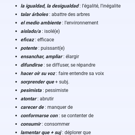
la igualdad, la desigualdad
: l’égalité, l’inégalite
talar árboles
: abattre des arbres
el medio ambiente
: l’environnement
aislado/a
: isolé(e)
eficaz
: efficace
potente
: puissant(e)
ensanchar, ampliar
: élargir
difundirse
: se diffuser, se répandre
hacer oír su voz
: faire entendre sa voix
sorprender que
+ subj.
pesimista
: pessimiste
atontar
: abrutir
carecer de
: manquer de
conformarse con
: se contenter de
consumir
: consommer
lamentar que + suj
: déplorer que