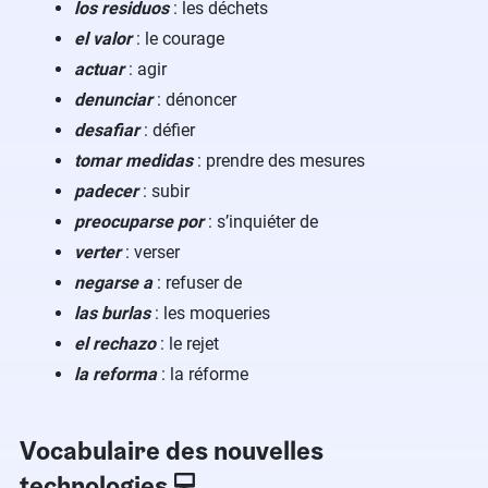
los residuos
: les déchets
el valor
: le courage
actuar
: agir
denunciar
: dénoncer
desafiar
: défier
tomar medidas
: prendre des mesures
padecer
: subir
preocuparse por
: s’inquiéter de
verter
: verser
negarse a
: refuser de
las burlas
: les moqueries
el rechazo
: le rejet
la reforma
: la réforme
Vocabulaire des nouvelles
technologies 💻