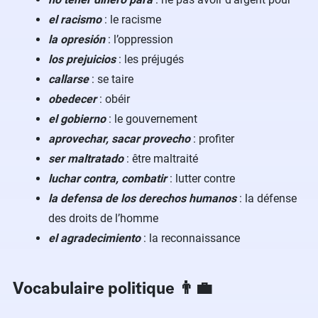
el racismo
: le racisme
la opresión
: l’oppression
los prejuicios
: les préjugés
callarse
: se taire
obedecer
: obéir
el gobierno
: le gouvernement
aprovechar, sacar provecho
: profiter
ser maltratado
: être maltraité
luchar contra, combatir
: lutter contre
la defensa de los derechos humanos
: la défense
des droits de l’homme
el agradecimiento
: la reconnaissance
Vocabulaire politique 👨‍💼