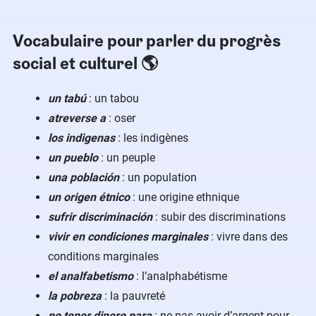
Vocabulaire pour parler du progrès
social et culturel 🌎
un tabú
: un tabou
atreverse a
: oser
los indigenas
: les indigènes
un pueblo
: un peuple
una población
: un population
un origen étnico
: une origine ethnique
sufrir discriminación
: subir des discriminations
vivir en condiciones marginales
: vivre dans des
conditions marginales
el analfabetismo
: l’analphabétisme
la pobreza
: la pauvreté
no tener dinero para
: ne pas avoir d’argent pour