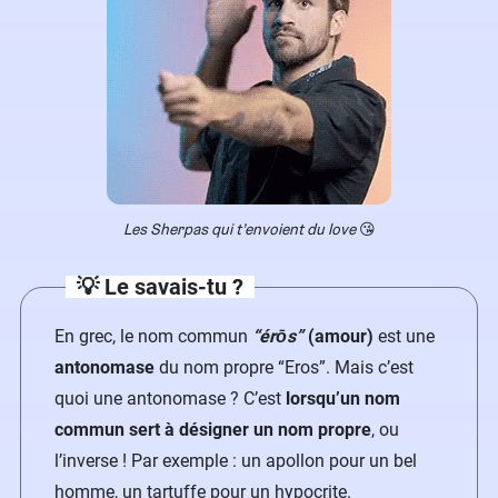
Les Sherpas qui t’envoient du love
😘
💡 Le savais-tu ?
En grec, le nom commun
“ér
ō
s”
(amour)
est une
antonomase
du nom propre “Eros”. Mais c’est
quoi une antonomase ? C’est
lorsqu’un nom
commun sert à désigner un nom propre
, ou
l’inverse ! Par exemple : un apollon pour un bel
homme, un tartuffe pour un hypocrite.