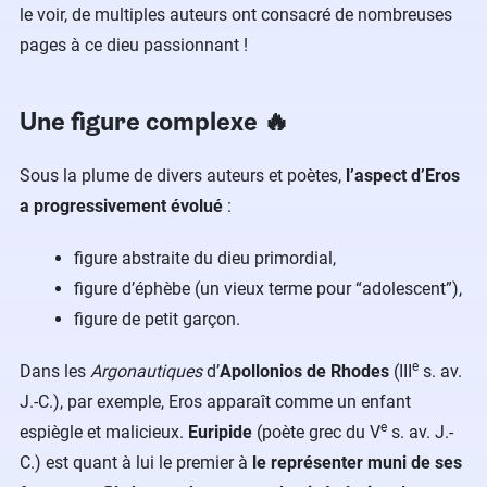
le voir, de multiples auteurs ont consacré de nombreuses
pages à ce dieu passionnant !
Une figure complexe 🔥
Sous la plume de divers auteurs et poètes,
l’aspect d’Eros
a progressivement évolué
:
figure abstraite du dieu primordial,
figure d’éphèbe (un vieux terme pour “adolescent”),
figure de petit garçon.
e
Dans les
Argonautiques
d’
Apollonios de Rhodes
(III
s. av.
J.-C.), par exemple, Eros apparaît comme un enfant
e
espiègle et malicieux.
Euripide
(poète grec du V
s. av. J.-
C.) est quant à lui le premier à
le représenter muni de ses