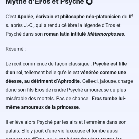
Mythe d’Eros et Psyché 💍
e
C’est
Apulée, écrivain et philosophe néo-platonicien
du II
s. après J.-C., qui a rendu célèbre la légende d’Eros et
Psyché dans son
roman latin intitulé
Métamorphoses
.
Résumé
:
Le récit commence de façon classique :
Psyché est fille
d’un roi
, tellement belle qu’elle est
vénérée comme une
déesse, au détriment d’Aphrodite
. Celle-ci, jalouse, charge
donc son fils Eros de rendre Psyché amoureuse du plus
misérable des mortels. Pas de chance :
Eros tombe lui-
même amoureux de la princesse
.
Il enlève alors Psyché par les airs et l’emmène dans son
palais. Elle y jouit d’une vie luxueuse et tombe aussi