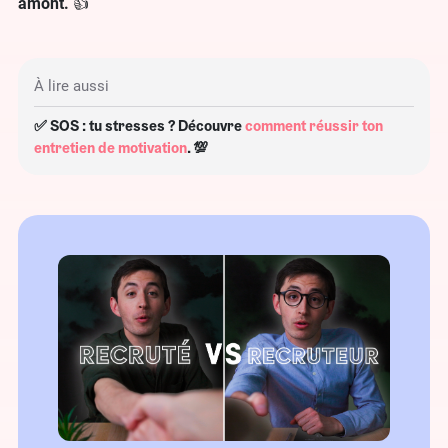
amont.
👍
À lire aussi
✅ SOS : tu stresses ? Découvre
comment réussir ton
entretien de motivation
. 💯