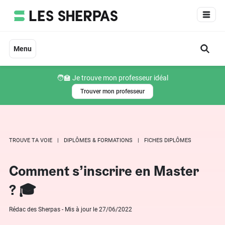
Aller
au
contenu
Menu
🧑‍🏫 Je trouve mon professeur idéal
Trouver mon professeur
TROUVE TA VOIE
DIPLÔMES & FORMATIONS
FICHES DIPLÔMES
Comment s’inscrire en Master
? 🎓
Rédac des Sherpas - Mis à jour le 27/06/2022