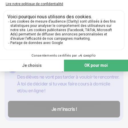
1
Inscris-toi gratuitement
Nom, prénom, email : les basiques suffisent pour
créer un compte gratuit et qui le restera.
2
Complète ton annonce
Choisis tes matières et niveaux, fixe tes prix, le lieu
de tes cours, parle de toi, puis publie !
3
Donne cours à ton premier élève
Des élèves ne vont pas tarder à vouloir te rencontrer.
À toi de décider si tu veux faire cours à domicile
et/ou en ligne !
Je m'inscris !