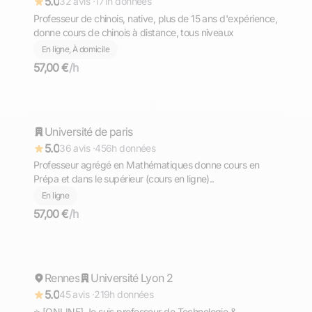
5.0
32 avis ·
171h données
Professeur de chinois, native, plus de 15 ans d'expérience,
donne cours de chinois à distance, tous niveaux
En ligne, À domicile
57,00 €
/h
Samuel
Université de paris
Répond rapidement
5.0
36 avis ·
456h données
Professeur agrégé en Mathématiques donne cours en
Prépa et dans le supérieur (cours en ligne)..
En ligne
57,00 €
/h
Gaël
Rennes
Répond rapidement
Université Lyon 2
5.0
45 avis ·
219h données
⭐ [ONLINE] Je suis professeur de Technologie &