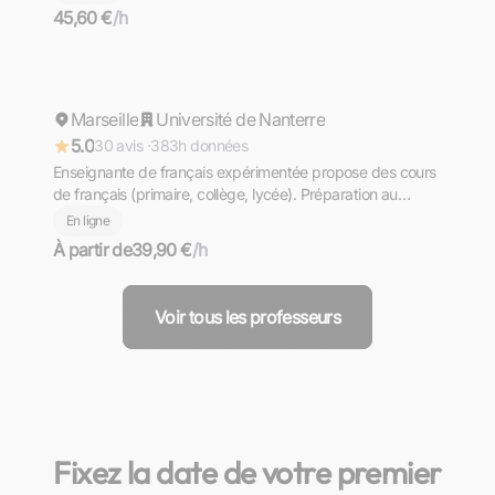
45,60 €
/h
Anne
Marseille
Répond rapidement
Université de Nanterre
5.0
30 avis ·
383h données
Enseignante de français expérimentée propose des cours
de français (primaire, collège, lycée). Préparation au
brevet et au bac français.
En ligne
À partir de
39,90 €
/h
Voir tous les professeurs
Fixez la date de votre premier