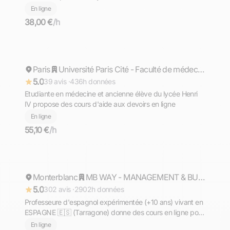
En ligne
38,00 €
/h
Violette
Paris
Répond rapidement
Université Paris Cité - Faculté de médecine
5.0
39 avis ·
436h données
Etudiante en médecine et ancienne élève du lycée Henri
IV propose des cours d'aide aux devoirs en ligne
En ligne
55,10 €
/h
Philippine
Monterblanc
Répond rapidement
MB WAY - MANAGEMENT & BUSINESS SCHOOL - Mention Bien
5.0
302 avis ·
2902h données
Professeure d'espagnol expérimentée (+10 ans) vivant en
ESPAGNE 🇪🇸 (Tarragone) donne des cours en ligne pour
tous les niveaux !
En ligne