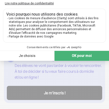
1
Inscris-toi gratuitement
Nom, prénom, email : les basiques suffisent pour
créer un compte gratuit et qui le restera.
2
Complète ton annonce
Choisis tes matières et niveaux, fixe tes prix, le lieu
de tes cours, parle de toi, puis publie !
3
Donne cours à ton premier élève
Des élèves ne vont pas tarder à vouloir te rencontrer.
À toi de décider si tu veux faire cours à domicile
et/ou en ligne !
Je m'inscris !