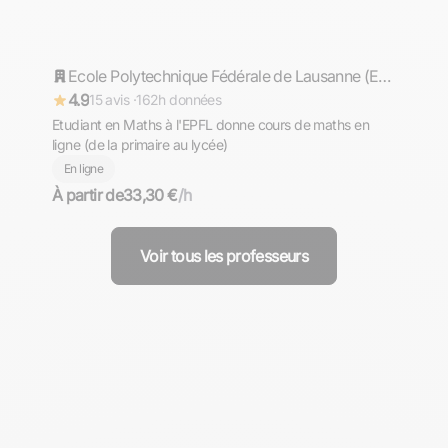
Timothée
Répond rapidement
Ecole Polytechnique Fédérale de Lausanne (EPFL)
4.9
15 avis ·
162h données
Etudiant en Maths à l'EPFL donne cours de maths en
ligne (de la primaire au lycée)
En ligne
À partir de
33,30 €
/h
Voir tous les professeurs