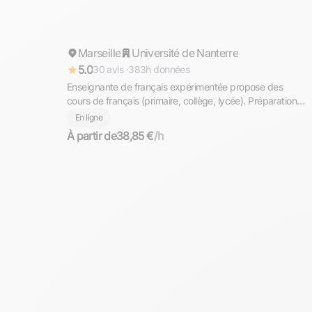
Anne
Marseille
Répond rapidement
Université de Nanterre
5.0
30 avis ·
383h données
Enseignante de français expérimentée propose des
cours de français (primaire, collège, lycée). Préparation
au brevet et au bac français.
En ligne
À partir de
38,85 €
/h