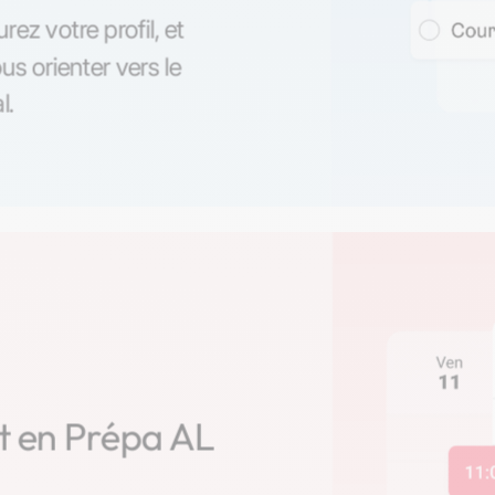
ez votre profil, et
s orienter vers le
l.
rt en Prépa AL