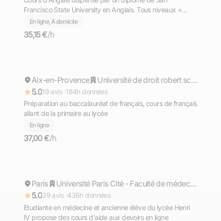
Francisco State University en Anglais. Tous niveaux +
TOEFL, TOEIC, GMAT
En ligne, À domicile
35,15 €
/h
Coralie
Aix-en-Provence
Répond rapidement
Université de droit robert schuman aix en provence
5.0
19 avis ·
184h données
Préparation au baccalauréat de français, cours de français
allant de la primaire au lycée
En ligne
37,00 €
/h
Violette
Paris
Répond rapidement
Université Paris Cité - Faculté de médecine
5.0
39 avis ·
436h données
Etudiante en médecine et ancienne élève du lycée Henri
IV propose des cours d'aide aux devoirs en ligne