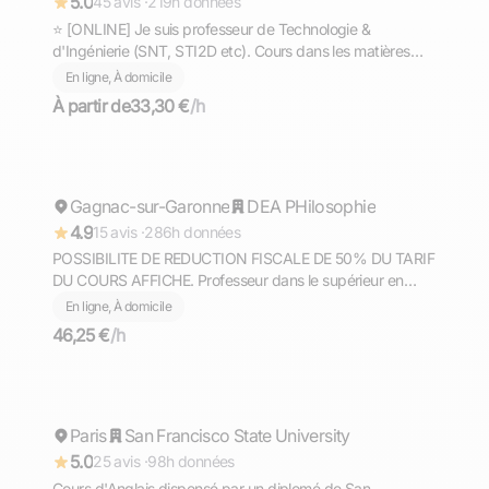
5.0
45 avis ·
219h données
⭐ [ONLINE] Je suis professeur de Technologie &
d'Ingénierie (SNT, STI2D etc). Cours dans les matières
scientifiques (technologie, sciences et vie de la terre,
En ligne, À domicile
mathématiques, physique et chimie, EPI.
À partir de
33,30 €
/h
Jean Christophe
Gagnac-sur-Garonne
Répond rapidement
DEA PHilosophie
4.9
15 avis ·
286h données
POSSIBILITE DE REDUCTION FISCALE DE 50% DU TARIF
DU COURS AFFICHE. Professeur dans le supérieur en
philosophie, culture générale, méthodologie donne cours à
En ligne, À domicile
Toulouse ou en ligne.
46,25 €
/h
Ahmed
Paris
Répond rapidement
San Francisco State University
5.0
25 avis ·
98h données
Cours d'Anglais dispensé par un diplomé de San