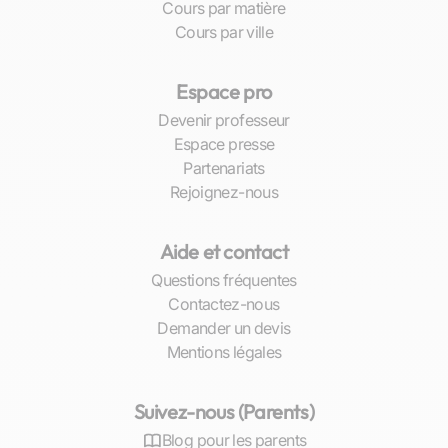
Cours par matière
Cours par ville
Je suis plus que ravie de
l'accompagnement
proposé par Les Sherpas.
Espace pro
Ma fille suit des cours
Devenir professeur
depuis cet hiver et, grâce à
Espace presse
ses professeurs, elle a
Partenariats
énormément progressé.
Rejoignez-nous
Ses notes ont augmenté et
elle reprend confiance en
Aide et contact
elle. Un grand merci aux
professeurs pour leur
Questions fréquentes
pédagogie, leur patience
Contactez-nous
et leur aide précieuse. Cet
Demander un devis
accompagnement lui a
Mentions légales
permis de passer en
troisième dans de très
Suivez-nous (Parents)
bonnes conditions. Je
Blog pour les parents
recommande vivement