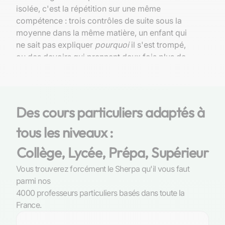
isolée, c'est la répétition sur une même
compétence : trois contrôles de suite sous la
moyenne dans la même matière, un enfant qui
ne sait pas expliquer
pourquoi
il s'est trompé,
ou des devoirs qui prennent deux fois plus de
temps qu'avant. En 6ème et 5ème, les lacunes
se rattrapent souvent en quelques semaines. En
4ème, il faut un trimestre. En 3ème, avec
l'échéance du brevet et le dossier d'orientation,
Des cours particuliers adaptés à
la marge se réduit nettement.
tous les niveaux :
Qu'est-ce que la réforme du brevet 2026
Collège, Lycée, Prépa, Supérieur
change pour mon enfant en 3ème ?
Vous trouverez forcément le Sherpa qu'il vous faut
Elle change la mécanique même de l'examen, et
parmi nos
beaucoup de parents l'ignorent encore. Depuis
4000 professeurs particuliers basés dans toute la
la session 2026, le barème sur 800 points a
France.
disparu : le brevet s'obtient avec une
moyenne
finale d'au moins 10 sur 20
. Surtout, l'équilibre