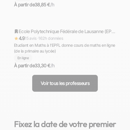
À partir de
38,85 €
/h
Timothée
Répond rapidement
Ecole Polytechnique Fédérale de Lausanne (EPFL)
4.9
15 avis ·
162h données
Etudiant en Maths à l'EPFL donne cours de maths en ligne
(de la primaire au lycée)
En ligne
À partir de
33,30 €
/h
Voir tous les professeurs
Fixez la date de votre premier