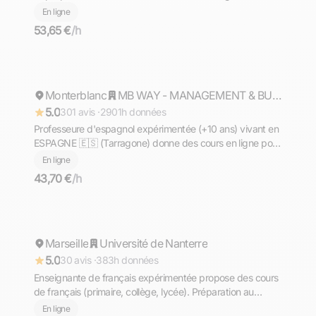
En ligne
53,65 €
/h
Philippine
Monterblanc
Répond rapidement
MB WAY - MANAGEMENT & BUSINESS SCHOOL - Mention Bien
5.0
301 avis ·
2901h données
Professeure d'espagnol expérimentée (+10 ans) vivant en
ESPAGNE 🇪🇸 (Tarragone) donne des cours en ligne pour
tous les niveaux !
En ligne
43,70 €
/h
Anne
Marseille
Répond rapidement
Université de Nanterre
5.0
30 avis ·
383h données
Enseignante de français expérimentée propose des cours
de français (primaire, collège, lycée). Préparation au
brevet et au bac français.
En ligne