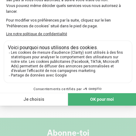
anglais 🇬🇧
Tout savoir sur le programme
d’italien en 6ème 🇮🇹
Tout sur le programme d’EPS en
6ème 🏃‍♂️
2
Abonne-toi