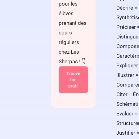
pour les
Décrire =
élèves
Synthétis
prenant des
Préciser =
cours
Distingue
réguliers
Composer 
chez Les
Caractéris
Sherpas ! 👇
Expliquer
Trouve
Illustrer
ton
Comparer
prof !
Citer = É
Schématis
Évaluer = 
Structure
Justifier