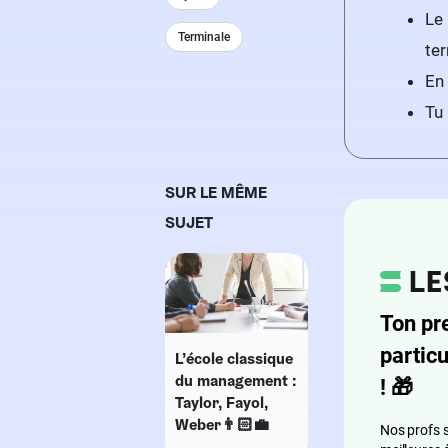
Le
Terminale
ter
En
Tu 
SUR LE MÊME
SUJET
Ton pr
particu
L’école classique
du management :
!
🎁
Taylor, Fayol,
Weber👨🏻‍💼
Nos profs s