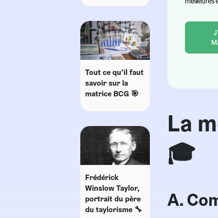
meilleures 
J
M
Tout ce qu’il faut
savoir sur la
matrice BCG 🎯
La m
🎓
Frédérick
Winslow Taylor,
A. Co
portrait du père
du taylorisme 🔧