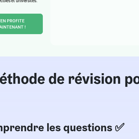
écoles et universités.
’EN PROFITE
AINTENANT !
éthode de révision p
mprendre les questions ✅