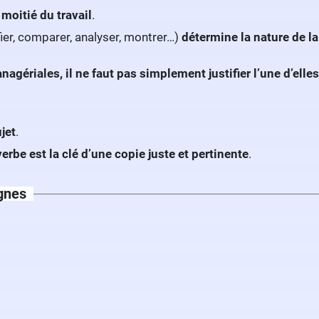
moitié du travail
.
ifier, comparer, analyser, montrer…)
détermine la nature de l
ériales, il ne faut pas simplement justifier l’une d’elles
ujet
.
verbe est la clé d’une copie juste et pertinente
.
ignes