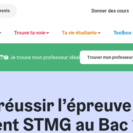
Donner des cours
rents
Trouve ta voie
Ta vie étudiante
Toolbox
Méthode et organisation des études
Philosophie
Classement prépas
Logement
🧑‍🏫 Je trouve mon professeur idéal
Trouver mon professeur
Booster sa productivité
Français
Classement écoles
Argent & budget
Techniques de mémorisation
Lettres
Classement lycées
Vie professionnelle
Gérer son mental
Culture générale
Classement universités
Permis de conduire
éussir l’épreuve
Latin
t STMG au Bac 