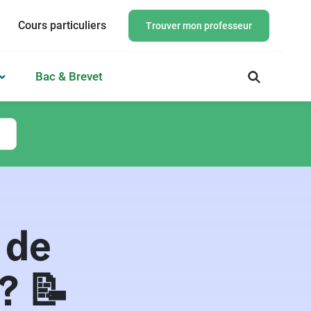
Cours particuliers
Trouver mon professeur
Bac & Brevet
 de
? 📝