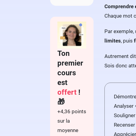
Comprendre ex
Chaque mot 
Par exemple,
limites
, puis
Ton
Autrement dit
premier
Sois donc att
cours
est
offert
!
Démontrer
🎁
Analyser 
+4,36 points
Souligner
sur la
Recenser 
moyenne
Apprécier 