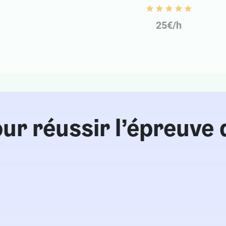
25€/h
our réussir l’épreuv