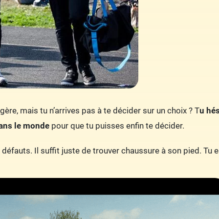
ngère, mais tu n’arrives pas à te décider sur un choix ? T
u hés
dans le monde
pour que tu puisses enfin te décider.
éfauts. Il suffit juste de trouver chaussure à son pied. Tu es 