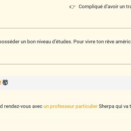
Compliqué d’avoir un tra
posséder un bon niveau d’études. Pour vivre ton rêve américa
!
🤯
end rendez-vous avec
un professeur particulier
Sherpa qui va t