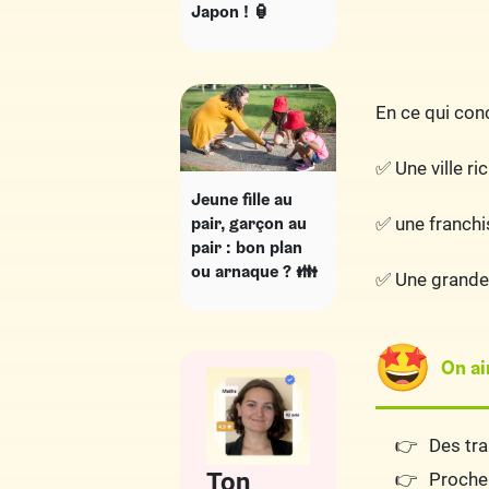
Japon ! 🏮
En ce qui conc
✅ Une ville ri
Jeune fille au
pair, garçon au
✅ une franch
pair : bon plan
ou arnaque ? 👪
✅ Une grande 
On a
Des tr
Ton
Proche 