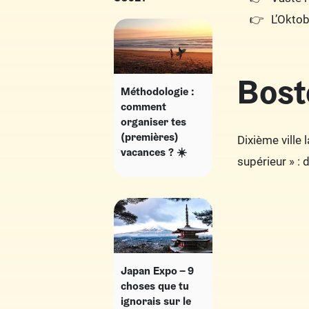
L’Oktob
Bost
Méthodologie :
comment
organiser tes
(premières)
Dixième ville 
vacances ? ☀️
supérieur » :
Japan Expo – 9
choses que tu
ignorais sur le