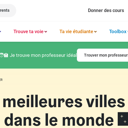
Donner des cours
rents
Trouve ta voie
Ta vie étudiante
Toolbox
Méthode et organisation des études
Philosophie
Classement prépas
Logement
🧑‍🏫 Je trouve mon professeur idéal
Trouver mon professeur
Booster sa productivité
Français
Classement écoles
Argent & budget
Techniques de mémorisation
Lettres
Classement lycées
Vie professionnelle
ER
Gérer son mental
Culture générale
Classement universités
Permis de conduire
 meilleures villes
Latin
 dans le monde 