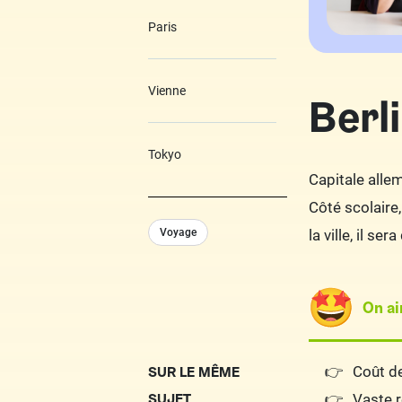
Paris
Vienne
Berl
Tokyo
Capitale alle
Côté scolaire,
Voyage
la ville, il se
On a
SUR LE MÊME
Coût de
SUJET
Vaste r