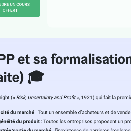
NDRE UN COURS
OFFERT
PP et sa formalisatio
aite) 🎓
ight (
« Risk, Uncertainty and Profit »
, 1921) qui fait la prem
icité du marché
: Tout un ensemble d’acheteurs et de vendeurs
néité du produit
: Toutes les entreprises proposent un pro
entrée/sortie du marché
: l’inexistence de barrières (régleme