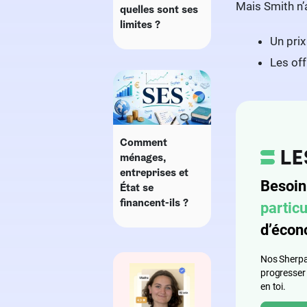
Mais Smith n’a
quelles sont ses
limites ?
Un pri
Les off
Comment
ménages,
entreprises et
Besoin
État se
financent-ils ?
particu
d’écon
Nos Sherpas
progresser
en toi.