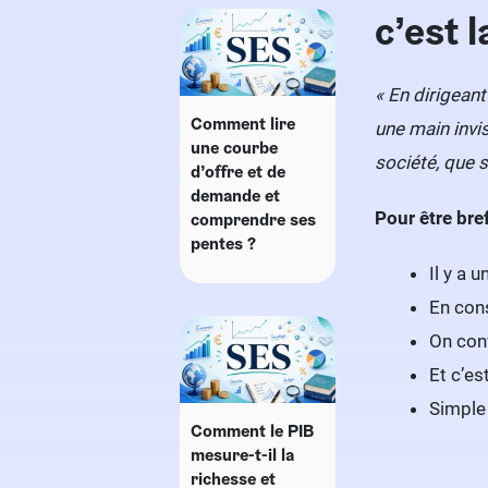
c’est 
« En dirigeant
Comment lire
une main invis
une courbe
société, que s’
d’offre et de
demande et
Pour être bre
comprendre ses
pentes ?
Il y a 
En con
On con
Et c’es
Simple 
Comment le PIB
mesure-t-il la
richesse et