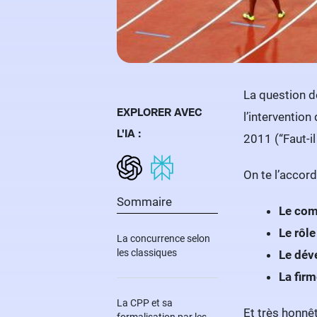
La question d
EXPLORER AVEC
l’intervention
L'IA :
2011 (“Faut-il
On te l’accor
Sommaire
Le com
Le rôle
La concurrence selon
les classiques
Le dév
La fir
La CPP et sa
Et très honnêt