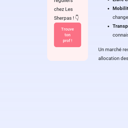
réguliers
Mobili
chez Les
changer
Sherpas ! 👇
Transp
Trouve
connai
ton
prof !
Un marché res
allocation de