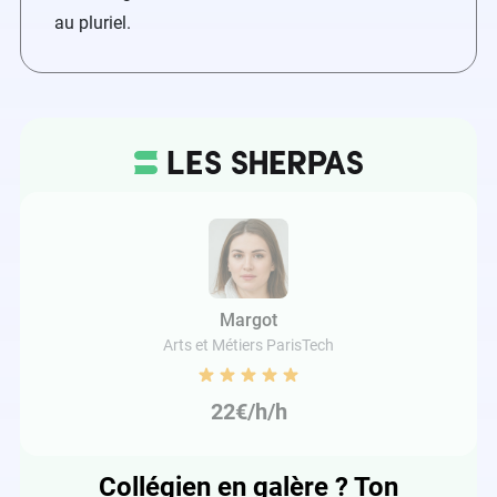
au pluriel.
Margot
Arts et Métiers ParisTech
22€/h/h
Collégien en galère ? Ton