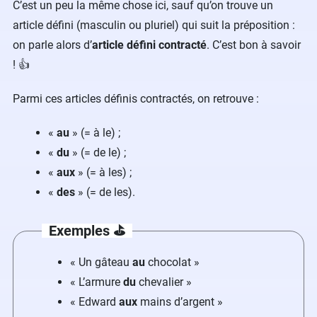
C’est un peu la même chose ici, sauf qu’on trouve un
article défini (masculin ou pluriel) qui suit la préposition :
on parle alors d’
article défini contracté
. C’est bon à savoir
! 👍
Parmi ces articles définis contractés, on retrouve :
«
au
» (= à le) ;
«
du
» (= de le) ;
«
aux
» (= à les) ;
«
des
» (= de les).
Exemples ⛳️
« Un gâteau
au
chocolat »
« L’armure
du
chevalier »
« Edward
aux
mains d’argent »