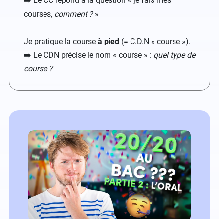
➡️ Le CC répond à la question « je fais mes
courses,
comment ?
»
Je pratique la course
à pied
(= C.D.N « course »).
➡️ Le CDN précise le nom « course » :
quel type de
course ?