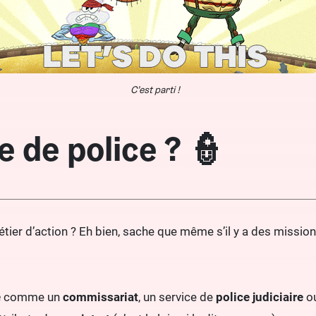
C’est parti !
 de police ? 👮
er d’action ? Eh bien, sache que même s’il y a des missions
e
comme un
commissariat
, un service de
police judiciaire
o