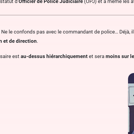
 statut d’
Officier de Police Judiciaire
(OPJ) et a même les a
 Ne le confonds pas avec le commandant de police… Déjà, il
 et de direction
.
saire est
au-dessus hiérarchiquement
et sera
moins sur le