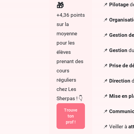
🎁
📌
Pilotage
de
+4,36 points
📌
Organisat
sur la
moyenne
📌
Gestion d
pour les
📌
Gestion
du
élèves
prenant des
📌
Prise de d
cours
réguliers
📌
Direction
d
chez Les
📌
Mise en p
Sherpas ! 👇
Trouve
📌
Communica
ton
prof !
📌 Veiller à
at