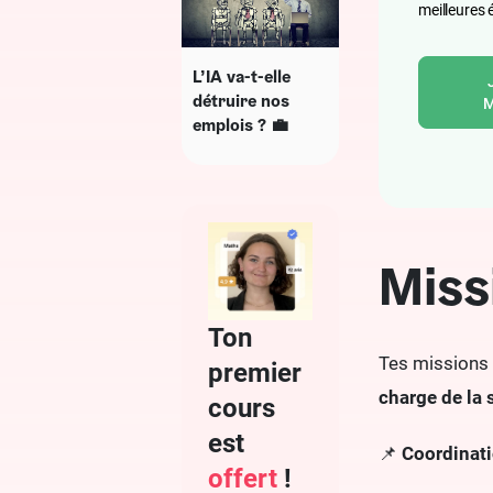
meilleures 
L’IA va-t-elle
détruire nos
M
emplois ? 💼
Miss
Ton
Tes missions
premier
charge de la 
cours
est
📌
Coordinati
offert
!