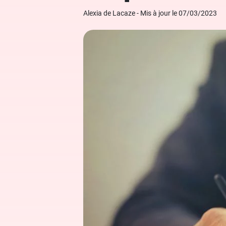
Grand Oral
Études à l'étranger
Modèles de lettres de motivation
Alexia de Lacaze - Mis à jour le 07/03/2023
Arts
Financement des études
Nos ebooks étudiants
Droit
Nos livres
Médecine