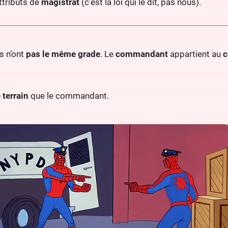
ttributs de
magistrat
(c’est la loi qui le dit, pas nous).
s n’ont
pas le même grade
. Le
commandant
appartient au
c
 terrain
que le commandant.