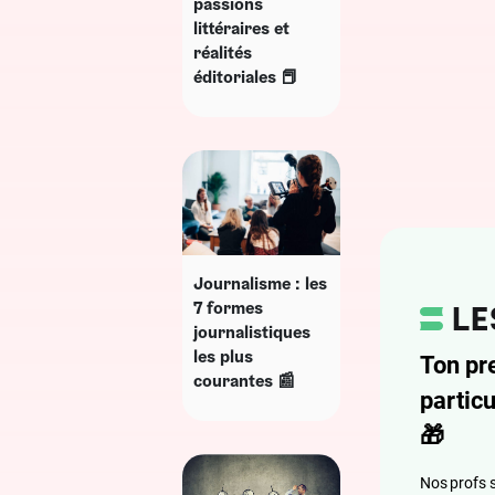
passions
littéraires et
réalités
éditoriales 📕
Journalisme : les
7 formes
journalistiques
les plus
Ton pr
courantes 📰
particu
🎁
Nos profs s