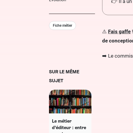
👉 Il a un
Fiche métier
⚠️
Fais gaffe
!
de conception
➡️ Le commis
SUR LE MÊME
SUJET
Le métier
d’éditeur : entre