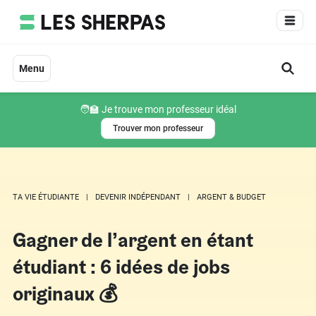
Aller
au
contenu
Menu
🧑‍🏫 Je trouve mon professeur idéal
Trouver mon professeur
TA VIE ÉTUDIANTE
DEVENIR INDÉPENDANT
ARGENT & BUDGET
Gagner de l’argent en étant
étudiant : 6 idées de jobs
originaux 💰