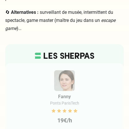
🔄
Alternatives :
surveillant de musée, intermittent du
spectacle, game master (maître du jeu dans un
escape
game
)…
Fanny
Ponts ParisTech
19€/h