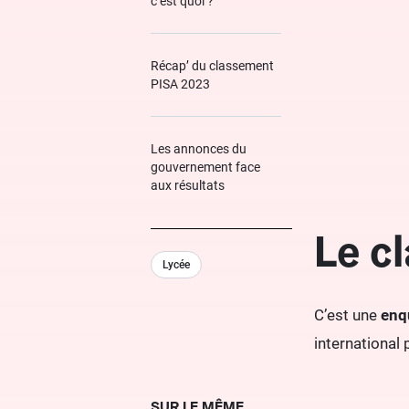
c’est quoi ?
Récap’ du classement
PISA 2023
Les annonces du
gouvernement face
aux résultats
Le c
Lycée
C’est une
enqu
international
SUR LE MÊME