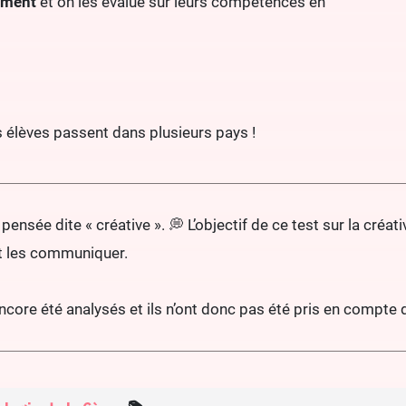
sement
et on les évalue sur leurs compétences en
 élèves passent dans plusieurs pays !
nsée dite « créative ». 💭 L’objectif de ce test sur la créati
 et les communiquer.
 encore été analysés et ils n’ont donc pas été pris en compte