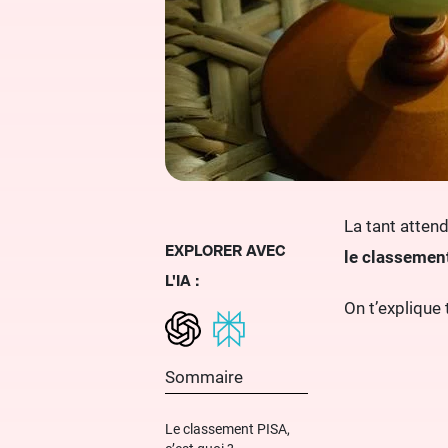
La tant atten
EXPLORER AVEC
le classemen
L'IA :
On t’explique t
Sommaire
Le classement PISA,