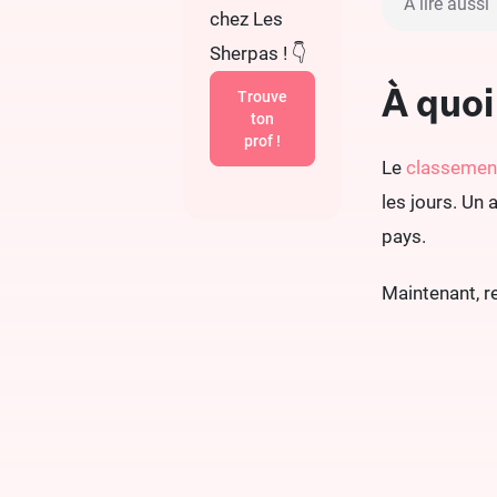
À lire aussi
chez Les
Sherpas ! 👇
À quoi
Trouve
ton
prof !
Le
classemen
les jours. Un 
pays.
Maintenant, re