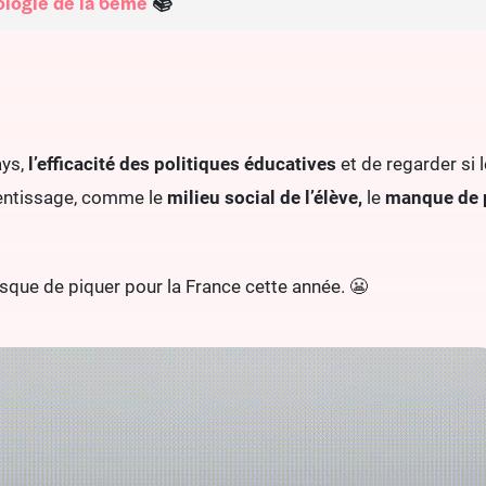
logie de la 6ème
📚
ays,
l’efficacité des politiques éducatives
et de regarder si 
prentissage, comme le
milieu social de l’élève,
le
manque de 
risque de piquer pour la France cette année. 😬