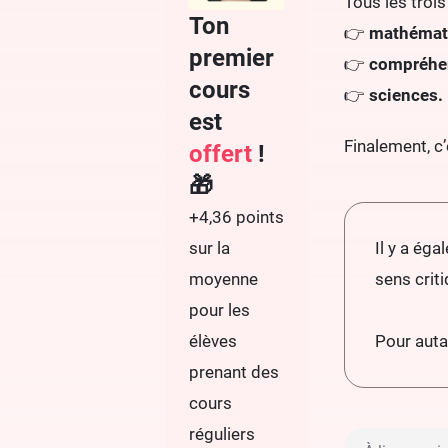
Tous les trois
Ton
👉
mathémat
premier
👉
compréhens
cours
👉
sciences.
est
Finalement, c
offert
!
🎁
+4,36 points
Il y a éga
sur la
sens crit
moyenne
pour les
Pour auta
élèves
prenant des
cours
réguliers