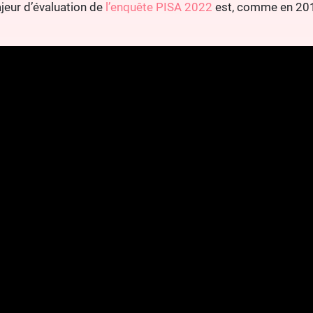
jeur d’évaluation de
l’enquête PISA 2022
est, comme en 20