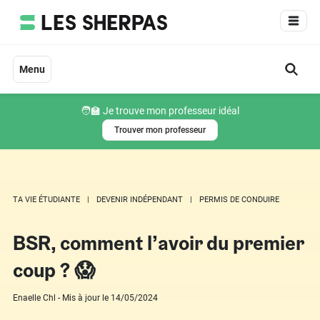
Aller
au
contenu
Menu
🧑‍🏫 Je trouve mon professeur idéal
Trouver mon professeur
TA VIE ÉTUDIANTE
DEVENIR INDÉPENDANT
PERMIS DE CONDUIRE
BSR, comment l’avoir du premier
coup ? 😱
Enaelle Chl - Mis à jour le 14/05/2024