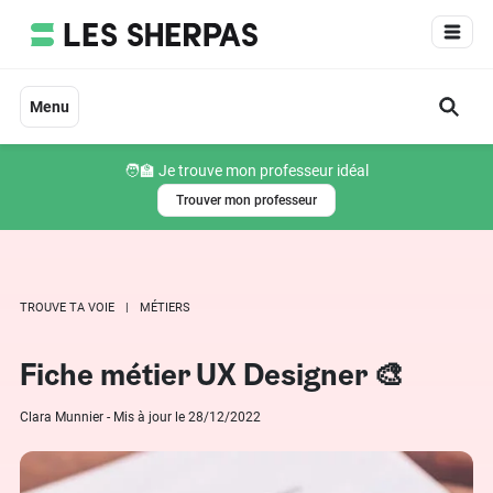
Aller
au
contenu
Menu
🧑‍🏫 Je trouve mon professeur idéal
Trouver mon professeur
TROUVE TA VOIE
MÉTIERS
Fiche métier UX Designer 🎨
Clara Munnier - Mis à jour le 28/12/2022