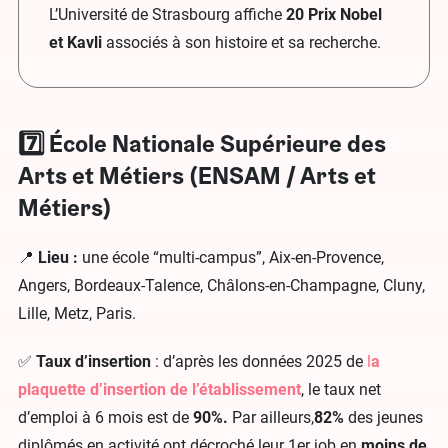
L’Université de Strasbourg affiche
20 Prix Nobel
et Kavli
associés à son histoire et sa recherche.
7️⃣ École Nationale Supérieure des
Arts et Métiers (ENSAM / Arts et
Métiers)
📍
Lieu :
une école “multi-campus”, Aix-en-Provence,
Angers, Bordeaux-Talence, Châlons-en-Champagne, Cluny,
Lille, Metz, Paris.
✅
Taux d’insertion
: d’après les données 2025 de
l
a
plaquette d’insertion de l’établissement
, le taux net
d’emploi à 6 mois est de
90%.
Par ailleurs,
82%
des jeunes
diplômés en activité ont décroché leur 1er job en
moins de