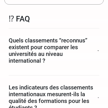
⁉️ FAQ
Quels classements “reconnus”
existent pour comparer les
universités au niveau
international ?
Les plus cités à l’international incluent
notamment Times Higher Education (THE), QS
World University Rankings et
Les indicateurs des classements
ShanghaiRanking/ARWU. Chacun a sa
internationaux mesurent-ils la
méthodologie et ses indicateurs (recherche,
qualité des formations pour les
citations, réputation, international, etc.).
étudiants ?