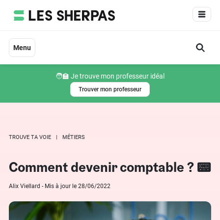
Aller
au
contenu
Menu
🧑‍🏫 Je trouve mon professeur idéal
Trouver mon professeur
TROUVE TA VOIE
MÉTIERS
Comment devenir comptable ? 📟
Alix Viellard - Mis à jour le 28/06/2022