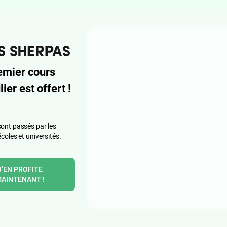
emier cours
lier est offert !
ont passés par les
écoles et universités.
J’EN PROFITE
AINTENANT !