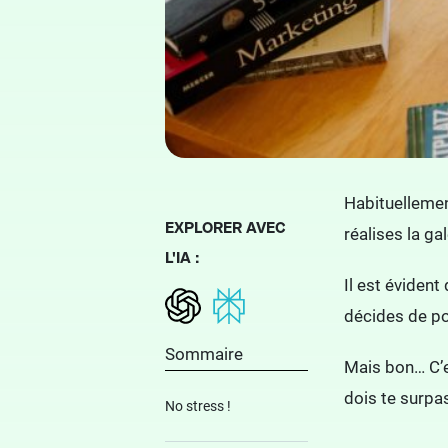
Habituellement
EXPLORER AVEC
réalises la ga
L'IA :
Il est évident
décides de po
Sommaire
Mais bon… C’e
dois te surpa
No stress !