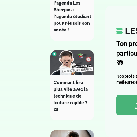
l’agenda Les
Sherpas :
l’agenda étudiant
pour réussir son
année !
Ton pr
particu
🎁
Nos profs s
Comment lire
meilleures 
plus vite avec la
technique de
lecture rapide ?
M
📖