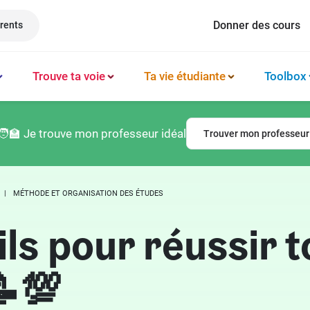
Donner des cours
rents
Trouve ta voie
Ta vie étudiante
Toolbox
Méthode et organisation des études
Philosophie
Classement prépas
Logement
🧑‍🏫 Je trouve mon professeur idéal
Trouver mon professeur
Booster sa productivité
Français
Classement écoles
Argent & budget
Techniques de mémorisation
Lettres
Classement lycées
Vie professionnelle
MÉTHODE ET ORGANISATION DES ÉTUDES
Gérer son mental
Culture générale
Classement universités
Permis de conduire
ls pour réussir t
Latin
💯