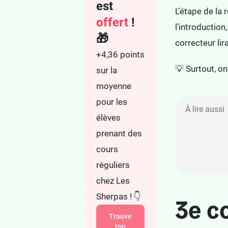
est
L’étape de la
offert
!
l’introduction
🎁
correcteur lira
+4,36 points
💡 Surtout, on
sur la
moyenne
pour les
À lire aussi
élèves
prenant des
cours
réguliers
chez Les
Sherpas ! 👇
3e co
Trouve
ton