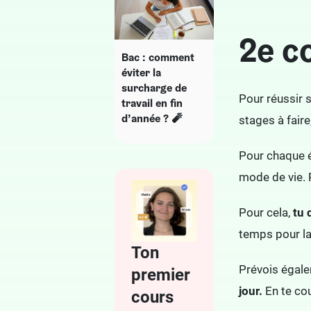
2e co
Bac : comment
éviter la
surcharge de
Pour réussir s
travail en fin
d’année ? 🧨
stages à fair
Pour chaque 
mode de vie. R
Pour cela,
tu 
temps pour la
Ton
Prévois égalem
premier
jour.
En te cou
cours