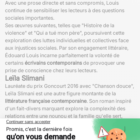
Avec une prose directe et sans compromis, Louis
continue de sensibiliser les lecteurs à des questions
sociales importantes.
Ses œuvres suivantes, telles que "Histoire de la
violence" et "Qui a tué mon père", poursuivent cette
exploration des luttes individuelles et collectives face
aux injustices sociales. Par son engagement littéraire,
Édouard Louis incarne parfaitement la volonté de
certains
écrivains contemporains
de provoquer une
prise de conscience chez leurs lecteurs.
Leïla Slimani
Lauréate du prix Goncourt 2016 avec "Chanson douce",
Leïla Slimani est une autre figure montante de la
littérature française contemporaine
. Son roman inspiré
d'un fait-divers marquant explore la complexité des
relations entre une nounou et la famille qu'elle sert,
aboutissant à une tragédie inévitable. La force narrative
de Slimani réside dans sa capacité à plonger
profondément dans les psychologies de ses