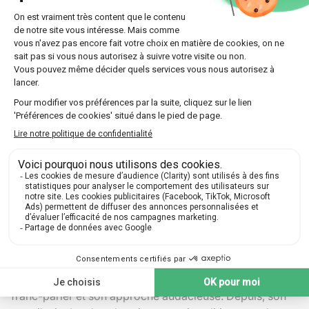
personnages, révélant leurs aspirations et leurs
tourments.
Beyond fiction, elle écrit également des essais
éclairants sur les cultures et les modes de vie, comme
"Sexe et mensonges : La Vie sexuelle au Maroc". En
traitant des sujets tels que la sexualité féminine dans les
sociétés arabo-musulmanes, Slimani continue de
repousser les frontières littéraires et culturelles.
Virginie Despentes
Auteur de la célèbre trilogie "Vernon Subutex", Virginie
Despentes offre une vision crue et fascinante de la
société moderne. Ex-punk et ardente féministe,
Despentes ne ménage aucun effort pour décrypter les
dysfonctionnements sociaux et les problématiques
contemporaines à travers ses histoires.
"Baise-moi", son premier roman, ainsi que le film
controversé qu'elle en a tiré, établit immédiatement son
franc-parler et son approche audacieuse. Depuis, son