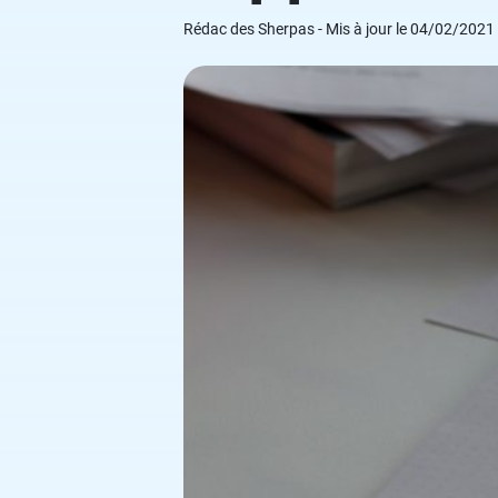
Grand Oral
Études à l'étranger
Modèles de lettres de motivation
Rédac des Sherpas - Mis à jour le 04/02/2021
Arts
Financement des études
Nos ebooks étudiants
Droit
Nos livres
Médecine