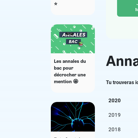
⭐
M
Anna
Les annales du
bac pour
décrocher une
mention 🤩
Tu trouveras i
2020
2019
2018