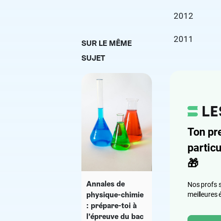
2012
2011
SUR LE MÊME
SUJET
Ton pr
particu
🎁
Annales de
Nos profs s
physique-chimie
meilleures 
: prépare-toi à
l’épreuve du bac