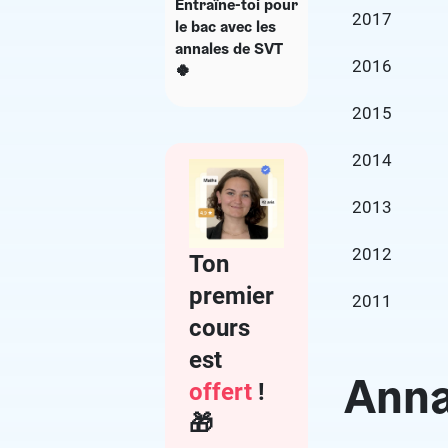
Entraîne-toi pour
2017
le bac avec les
annales de SVT
2016
🍀
2015
2014
2013
2012
Ton
premier
2011
cours
est
Anna
offert
!
🎁