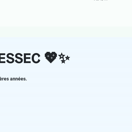
e ESSEC 💖✨
ières années.