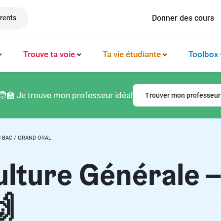
Donner des cours
rents
Trouve ta voie
Ta vie étudiante
Toolbox
Méthode et organisation des études
Philosophie
Classement prépas
Logement
🧑‍🏫 Je trouve mon professeur idéal
Trouver mon professeur
Booster sa productivité
Français
Classement écoles
Argent & budget
Techniques de mémorisation
Lettres
Classement lycées
Vie professionnelle
 BAC / GRAND ORAL
Gérer son mental
Culture générale
Classement universités
Permis de conduire
lture Générale –
Latin
🙌