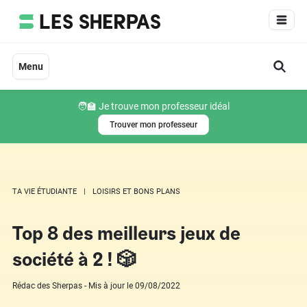
Aller
au
contenu
Menu
🧑‍🏫 Je trouve mon professeur idéal
Trouver mon professeur
TA VIE ÉTUDIANTE
LOISIRS ET BONS PLANS
Top 8 des meilleurs jeux de
société à 2 ! 🎲
Rédac des Sherpas - Mis à jour le 09/08/2022