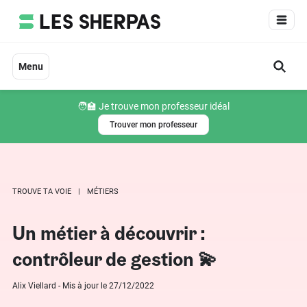
Aller
au
contenu
Menu
🧑‍🏫 Je trouve mon professeur idéal
Trouver mon professeur
TROUVE TA VOIE
MÉTIERS
Un métier à découvrir :
contrôleur de gestion 💫
Alix Viellard - Mis à jour le 27/12/2022