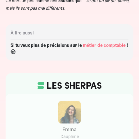
Ce sont un peu comme des
cousins
quoi :
ils ont un air de famille,
mais ils sont pas mal différents.
À lire aussi
Si tu veux plus de précisions sur le
métier de comptable
!
🤠
Emma
Dauphine