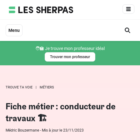
Aller
au
contenu
Menu
🧑‍🏫 Je trouve mon professeur idéal
Trouver mon professeur
TROUVE TA VOIE
MÉTIERS
Fiche métier : conducteur de
travaux 🏗
Médric Bouzermane - Mis à jour le 23/11/2023