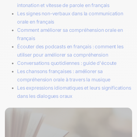
intonation et vitesse de parole en français
Les signes non-verbaux dans la communication
orale en français
Comment améliorer sa compréhension orale en
français
Écouter des podcasts en français : comment les
utiliser pour améliorer sa compréhension
Conversations quotidiennes : guide d'écoute
Les chansons françaises : améliorer sa
compréhension orale à travers la musique
Les expressions idiomatiques et leurs significations
dans les dialogues oraux