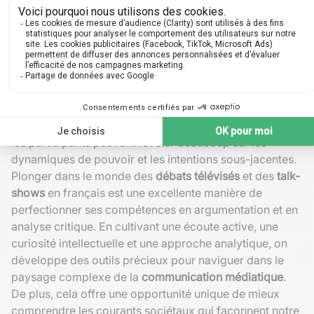
sociales. Dans un
débat électoral
, observez comment
les candidats utilisent des statistiques et des
témoignages pour étayer leurs propos. C'est ici que les
jeux de pouvoir sont les plus évidents, avec des
moments de confrontation directe et des éclats de voix.
Dans un
talk-show
, faites attention aux techniques
subtiles d'influence comme le choix des invités et les
questions posées par l'
animateur
. Les interactions entre
les participants peuvent révéler beaucoup sur les
dynamiques de pouvoir et les intentions sous-jacentes.
Plonger dans le monde des
débats télévisés
et des
talk-
shows
en français est une excellente manière de
perfectionner ses compétences en argumentation et en
analyse critique. En cultivant une écoute active, une
curiosité intellectuelle et une approche analytique, on
développe des outils précieux pour naviguer dans le
paysage complexe de la
communication médiatique
.
De plus, cela offre une opportunité unique de mieux
comprendre les courants sociétaux qui façonnent notre