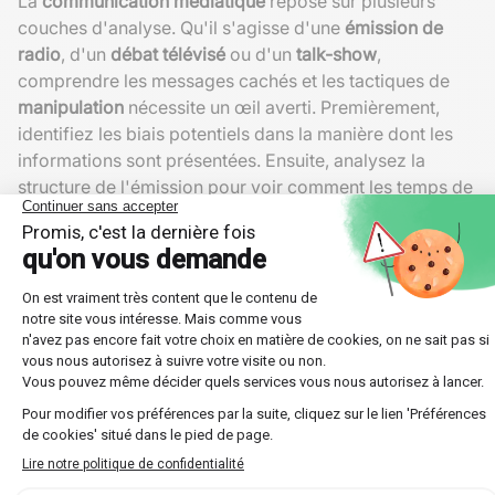
La
communication médiatique
repose sur plusieurs
couches d'analyse. Qu'il s'agisse d'une
émission de
radio
, d'un
débat télévisé
ou d'un
talk-show
,
comprendre les messages cachés et les tactiques de
manipulation
nécessite un œil averti. Premièrement,
identifiez les biais potentiels dans la manière dont les
informations sont présentées. Ensuite, analysez la
structure de l'émission pour voir comment les temps de
parole et les angles de caméra influencent notre
perception.
Un autre aspect crucial est l'impact de l'
audience
sur la
dynamique du débat. Les cotes d'écoute peuvent
parfois influencer les choix éditoriaux, menant à une
diffusion biaisée des informations. Par conséquent,
rester critique envers la source d'information est
toujours bénéfique.
Exemples concrets d'analyse
Pour illustrer, prenons deux types d'émissions : un
débat électoral
et un
talk-show
axé sur les tendances