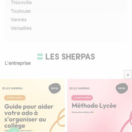
Thionville
Toulouse
Vannes
Versailles
L'entreprise
Qui sommes-nous
×
Avis Sherpas
Média Parents
Mentions légales
/
CGU
Besoin d'aide ?
Contactez-nous