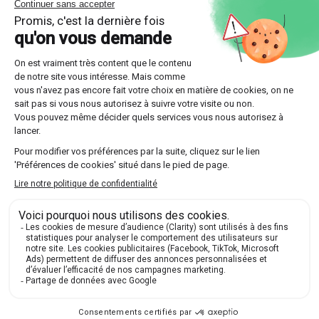
nécessite une expression temporelle claire. Voici
comment cela fonctionne :
Let's meet at 6 :00 PM. (Rencontrons-nous à dix-
huit heures.)
The meeting starts at 9 :00 sharp. (La réunion
commence à neuf heures précises.)
Utiliser des termes précis aide à éviter des malentendus
et garantit une organisation fluide.
Astuce pour mémoriser l'heure en
anglais
Mémoriser comment dire l'heure en anglais peut être
simplifié grâce à quelques techniques pratiques :
Utilisation des applications numériques
Il existe plusieurs
applications mobiles
qui peuvent vous
aider à pratiquer la lecture et l'expression de l'heure en
anglais. Certaines offrent des exercices interactifs et
des quiz adaptés à tous les niveaux.
Pratique régulière