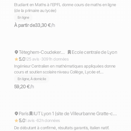
Etudiant en Maths à l'EPFL donne cours de maths en ligne
(de la primaire au lycée)
En ligne
À partir de
33,30 €
/h
Cyril
Répond rapidement
Téteghem-Coudekerque-Village
Ecole centrale de Lyon
5.0
125 avis ·
3091h données
Ingénieur Centralien en mathématiques appliquées donne
cours et soutien scolaire niveau Collège, Lycée et
Supérieur (prépa)
En ligne, À domicile
59,20 €
/h
Matteo
Paris
Répond rapidement
IUT Lyon 1 (site de Villeurbanne Gratte-ciel)
5.0
1 avis ·
62h données
De débutant à confirmé, résultats garantis, italien natif.