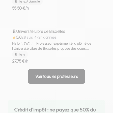
En ligne, À domicile
55,50 €
/h
Aron
Université Libre de Bruxelles
Répond rapidement
5.0
28 avis ·
472h données
Hallo ＼⁠(⁠^⁠o⁠^⁠)⁠／ ! Professeur expérimenté, diplômé de
l'Université Libre de Bruxelles propose des cours
d'allemand de niveaux PRIMAIRE - COLLEGE - LYCEE -
En ligne
PREPA - SUPERIEUR. Komm und lerne mit mir Deutsch
27,75 €
/h
╮⁠(⁠＾⁠▽⁠＾⁠)⁠╭
Voir tous les professeurs
Crédit d'impôt : ne payez que 50% du