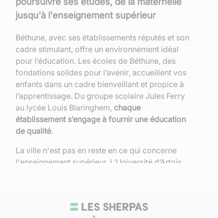
poursuivre ses études, de la maternelle
jusqu'à l'enseignement supérieur
Béthune, avec ses établissements réputés et son
cadre stimulant, offre un environnement idéal
pour l’éducation. Les écoles de Béthune, des
fondations solides pour l’avenir, accueillent vos
enfants dans un cadre bienveillant et propice à
l’apprentissage. Du groupe scolaire Jules Ferry
au lycée Louis Blaringhem,
chaque
établissement s’engage à fournir une éducation
de qualité
.
La ville n'est pas en reste en ce qui concerne
l'enseignement supérieur. L’Université d’Artois,
avec son campus dynamique, propose une
multitude de formations adaptées aux besoins
du marché du travail. Cela facilite une transition
harmonieuse de l’école au monde professionnel.