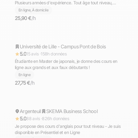
Plusieurs années d'expérience. Tout âge tout niveau,
diplômé du Bac avec Option Internationale Italien,
En ligne, À domicile
l'équivalent de la Maturità (bac italien)
25,90 €
/h
Maëlle
Université de Lille - Campus Pont de Bois
Répond rapidement
5.0
15 avis ·
158h données
Étudiante en Master de japonais, je donne des cours en
ligne aux grands et aux faux débutants !
En ligne
27,75 €
/h
Mohamed
Argenteuil
Répond rapidement
SKEMA Business School
5.0
88 avis ·
826h données
Je propose des cours d'anglais pour tout niveau - Je suis
disponible en Présentiel et en Ligne