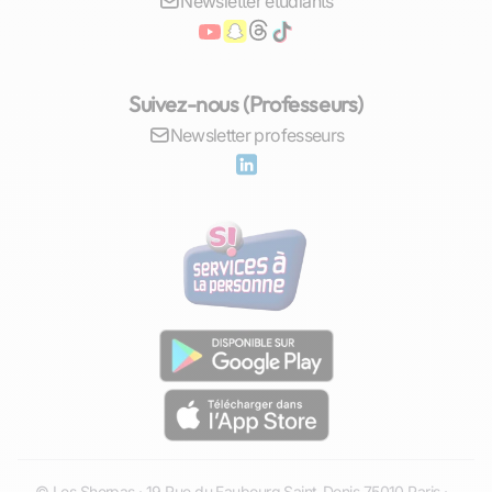
Newsletter étudiants
progrès, il gagne en motivation et en envie
d'apprendre. C'est un cercle vertueux qui
s'installe : plus l'enfant apprend, plus il veut
apprendre.
Suivez-nous (Professeurs)
Newsletter professeurs
Ces cours ont aussi un effet remarquable sur la
confiance en soi.
Les enfants se sentent
soutenus et compris
, ce qui les aide à surmonter
leur appréhension et à participer activement en
classe. Ils deviennent plus autonomes dans leur
travail et plus sûrs de leurs capacités.
La relation privilégiée avec le professeur joue
également un rôle fondamental. Un enseignant
attentif et encourageant peut faire toute la
différence dans le parcours scolaire d’un élève,
en lui offrant un cadre sécurisant pour exprimer
ses doutes et ses difficultés.
© Les Sherpas · 19 Rue du Faubourg Saint-Denis 75010 Paris ·