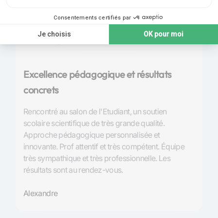
Note 4,9 | 210
avis
Excellence pédagogique et résultats
P
concrets
S
Rencontré au salon de l'Etudiant, un soutien
Tr
scolaire scientifique de très grande qualité.
l’
Approche pédagogique personnalisée et
et
innovante. Prof attentif et très compétent. Équipe
de
très sympathique et très professionnelle. Les
so
résultats sont au rendez-vous.
An
Alexandre