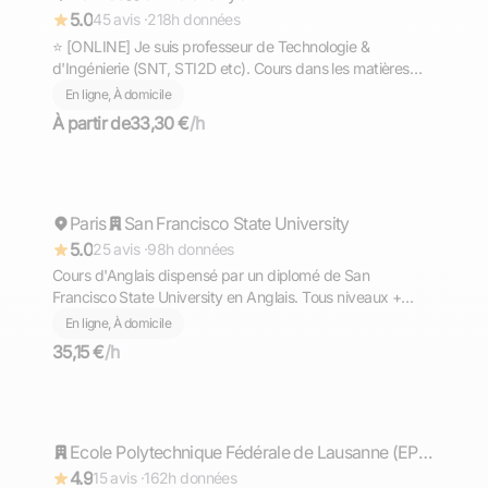
5.0
45 avis ·
218h données
⭐ [ONLINE] Je suis professeur de Technologie &
d'Ingénierie (SNT, STI2D etc). Cours dans les matières
scientifiques (technologie, sciences et vie de la terre,
En ligne, À domicile
mathématiques, physique et chimie, EPI.
À partir de
33,30 €
/h
Ahmed
Paris
Répond rapidement
San Francisco State University
5.0
25 avis ·
98h données
Cours d'Anglais dispensé par un diplomé de San
Francisco State University en Anglais. Tous niveaux +
TOEFL, TOEIC, GMAT
En ligne, À domicile
35,15 €
/h
Timothée
Répond rapidement
Ecole Polytechnique Fédérale de Lausanne (EPFL)
4.9
15 avis ·
162h données