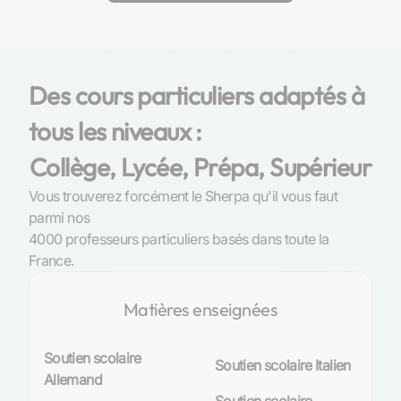
personnalisé et des stratégies d'étude efficaces.
transparence et confiance.
L'approche sur mesure des Sherpas permet de
renforcer la compréhension des sujets, d'affiner la
méthodologie, et de combler les lacunes spécifiques à
chaque étudiant, transformant chaque session en une
Des cours particuliers adaptés à
étape vers la réussite.
tous les niveaux :
Collège, Lycée, Prépa, Supérieur
Vous trouverez forcément le Sherpa qu'il vous faut
parmi nos
4000 professeurs particuliers basés dans toute la
France.
Matières enseignées
Soutien scolaire
Soutien scolaire Italien
Allemand