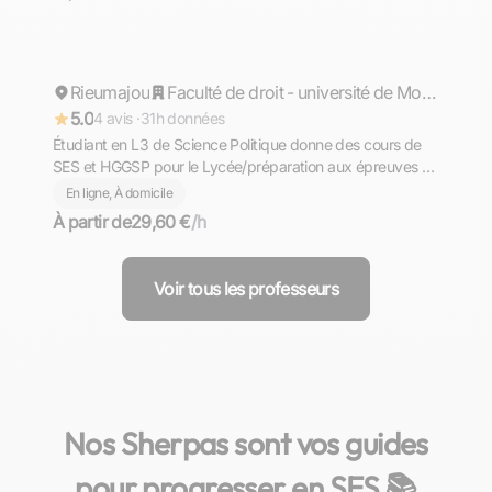
Jonathan
Rieumajou
Répond rapidement
Faculté de droit - université de Montpellier
5.0
4 avis ·
31h données
Étudiant en L3 de Science Politique donne des cours de
SES et HGGSP pour le Lycée/préparation aux épreuves du
Bac et transition avec le supérieur
En ligne, À domicile
À partir de
29,60 €
/h
Voir tous les professeurs
Nos Sherpas sont vos guides
pour progresser en SES 📚