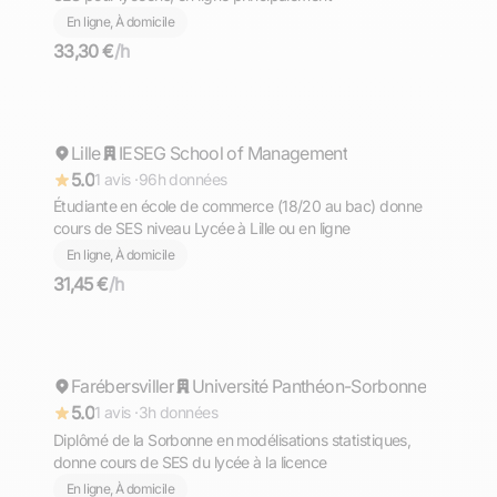
En ligne, À domicile
33,30 €
/h
Priscille
Lille
Répond rapidement
IESEG School of Management
5.0
1 avis ·
96h données
Étudiante en école de commerce (18/20 au bac) donne
cours de SES niveau Lycée à Lille ou en ligne
En ligne, À domicile
31,45 €
/h
Sofian
Farébersviller
Répond rapidement
Université Panthéon-Sorbonne
5.0
1 avis ·
3h données
Diplômé de la Sorbonne en modélisations statistiques,
donne cours de SES du lycée à la licence
En ligne, À domicile