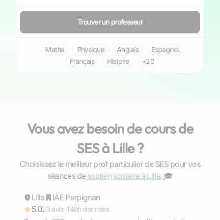
Trouver un professeur
Maths
Physique
Anglais
Espagnol
Français
Histoire
+20
Vous avez besoin de cours de
SES à Lille ?
Choisissez le meilleur prof particulier de SES pour vos
Tom
séances de
soutien scolaire à Lille
. ‍🎓
Lille
Répond rapidement
IAE Perpignan
5.0
23 avis ·
149h données