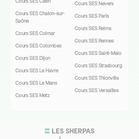
Cours SES Caen
Cours SES Nevers
instaurer chez l’élève une
autonomie
Cours SES Chalon-sur-
intellectuelle
pérenne. L’accès à ces séances sur
Cours SES Paris
Saône
mesure est facilité par une démarche simple : un
Cours SES Reims
rappel rapide suivi d’une mise en place efficace
Cours SES Colmar
des cours selon les besoins exprimés. Aucune
Cours SES Rennes
contrainte horaire n’est imposée, garantissant
Cours SES Colombes
ainsi une flexibilité maximale adaptée au rythme
Cours SES Saint-Malo
Cours SES Dijon
de vie des familles lilloises.
Cours SES Strasbourg
Cours SES Le Havre
Cette approche individualisée est renforcée par
Cours SES Thionville
le choix méticuleux du corps professoral : nos
Cours SES Le Mans
enseignants sont sélectionnés non seulement
Cours SES Versailles
pour leur expertise académique mais aussi pour
Cours SES Metz
leur capacité à créer un environnement
d’apprentissage stimulant et bienveillant. La
satisfaction
exprimée par nos étudiants lillois
témoigne du professionnalisme et de
l’engagement sans faille des professeurs dans la
réussite scolaire de leurs protégés.