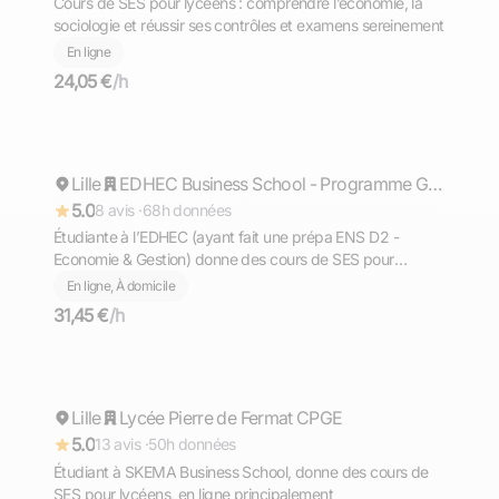
Cours de SES pour lycéens : comprendre l’économie, la
sociologie et réussir ses contrôles et examens sereinement
En ligne
24,05 €
/h
Taline
Lille
Répond rapidement
EDHEC Business School - Programme Grande École
5.0
8 avis ·
68h données
Étudiante à l’EDHEC (ayant fait une prépa ENS D2 -
Economie & Gestion) donne des cours de SES pour
lycéens (18/20 au bac de SES passé en 2023)
En ligne, À domicile
31,45 €
/h
Neil
Lille
Répond rapidement
Lycée Pierre de Fermat CPGE
5.0
13 avis ·
50h données
Étudiant à SKEMA Business School, donne des cours de
SES pour lycéens, en ligne principalement