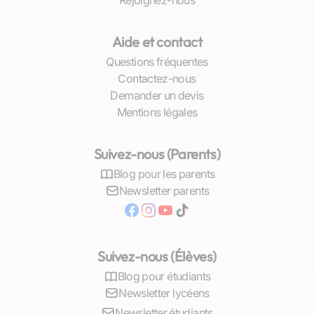
Rejoignez-nous
spécifique ; pour d’autres, il est question
d’acquérir un
avantage compétitif
dans le cadre
d’études supérieures déjà entamées.
Aide et contact
Questions fréquentes
Ainsi, nos
enseignants experts
en SES
Contactez-nous
répondent présents pour accompagner chaque
Demander un devis
étudiant dans sa quête d’excellence. Avec une
Mentions légales
approche personnalisée qui tient compte du
niveau initial en sciences économiques ainsi que
de la personnalité propre à chaque apprenant,
Suivez-nous (Parents)
nos cours offrent un soutien sur mesure qui va
Blog pour les parents
bien au-delà du simple transfert de
Newsletter parents
connaissances.
Impact des résultats scolaires sur la demande
de soutien en SES
Suivez-nous (Élèves)
Blog pour étudiants
Lorsque les bulletins scolaires révèlent des
Newsletter lycéens
notes fluctuantes ou insuffisantes en SES, les
parents et élèves lillois n’hésitent pas à
Newsletter étudiants