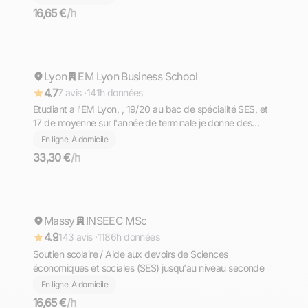
16,65 €
/h
Sacha
Lyon
Répond rapidement
EM Lyon Business School
4.7
7 avis ·
141h données
Etudiant a l'EM Lyon, , 19/20 au bac de spécialité SES, et
17 de moyenne sur l'année de terminale je donne des
cours à Lyon et en ligne.
En ligne, À domicile
33,30 €
/h
Anouar
Massy
Répond rapidement
INSEEC MSc
4.9
143 avis ·
1186h données
Soutien scolaire / Aide aux devoirs de Sciences
économiques et sociales (SES) jusqu'au niveau seconde
En ligne, À domicile
16,65 €
/h