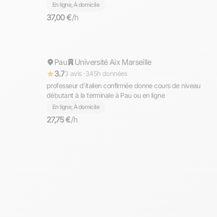
En ligne, À domicile
37,00 €
/h
Marie-Noëlle
Pau
Répond rapidement
Université Aix Marseille
3.7
3 avis ·
345h données
professeur d'italien confirmée donne cours de niveau
débutant à la terminale à Pau ou en ligne
En ligne, À domicile
27,75 €
/h