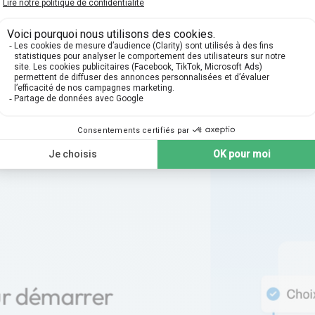
urs inclut une validation
et de leurs diplômes,
erne dispensée par nos
ur démarrer