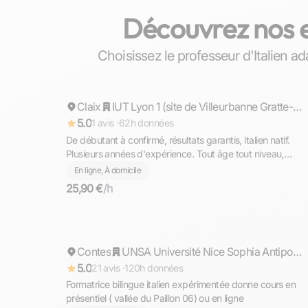
Découvrez nos en
Choisissez le professeur d'Italien a
Matteo
Claix
Répond rapidement
IUT Lyon 1 (site de Villeurbanne Gratte-ciel)
5.0
1 avis ·
62h données
De débutant à confirmé, résultats garantis, italien natif.
Plusieurs années d'expérience. Tout âge tout niveau,
diplômé du Bac avec Option Internationale Italien,
En ligne, À domicile
l'équivalent de la Maturità (bac italien)
25,90 €
/h
Cathy
Contes
Répond rapidement
UNSA Université Nice Sophia Antipolis
5.0
21 avis ·
120h données
Formatrice bilingue italien expérimentée donne cours en
présentiel ( vallée du Paillon 06) ou en ligne