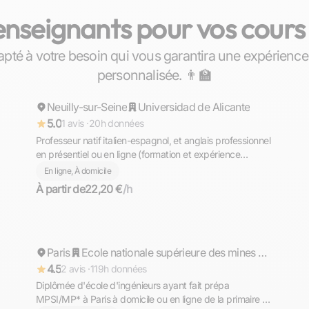
seignants pour vos cours d
dapté à votre besoin qui vous garantira une expérience
Daniele Vittorio
personnalisée. ​👨‍🏫
Neuilly-sur-Seine
Répond rapidement
Universidad de Alicante
5.0
1 avis ·
20h données
Professeur natif italien-espagnol, et anglais professionnel
en présentiel ou en ligne (formation et expérience
internationale en business)
En ligne, À domicile
À partir de
22,20 €
/h
Helene
Paris
Répond rapidement
Ecole nationale supérieure des mines de Saint-Etienne - site de Gardanne
4.5
2 avis ·
119h données
Diplômée d'école d'ingénieurs ayant fait prépa
MPSI/MP* à Paris à domicile ou en ligne de la primaire au