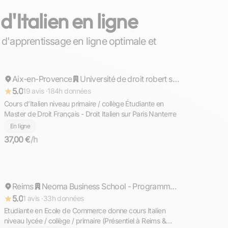
'Italien en ligne
 d'apprentissage en ligne optimale et
Coralie
Aix-en-Provence
Répond rapidement
Université de droit robert schuman aix en provence
5.0
19 avis ·
184h données
Cours d’Italien niveau primaire / collège Étudiante en
Master de Droit Français - Droit Italien sur Paris Nanterre
En ligne
37,00 €
/h
Alice
Reims
Répond rapidement
Neoma Business School - Programme Grande Ecole - Campus Reims
5.0
1 avis ·
33h données
Etudiante en Ecole de Commerce donne cours Italien
niveau lycée / collège / primaire (Présentiel à Reims &