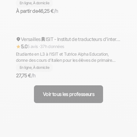
lycée pour cours d'italien
En ligne, À domicile
À partir de
46,25 €
/h
Lise
Versailles
Répond rapidement
ISIT - Institut de traducteurs d'interprètes et de relations internationales
5.0
5 avis ·
37h données
Etudiante en L3 à l'ISIT et Tutrice Alpha Education,
donne des cours d'italien pour les élèves de primaire
jusqu'en études supèrieures. N'hésitez pas à me
En ligne, À domicile
contacter en cas de demande particulière, je serai ravie
27,75 €
/h
d'y répondre.
Voir tous les professeurs