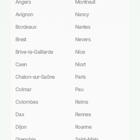
Angers
Montreuil
Avignon
Nancy
Bordeaux
Nantes
Brest
Nevers
Brive-la-Gaillarde
Nice
Caen
Niort
Chalon-sur-Saône
Paris
Colmar
Pau
Colombes
Reims
Dax
Rennes
Dijon
Roanne
Grenoble
Saint-Malo