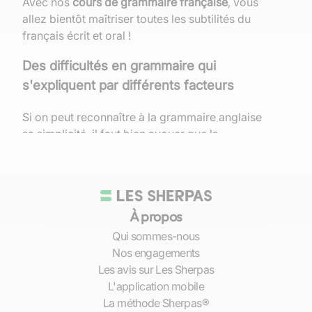
Avec nos
cours de grammaire française
, vous
allez bientôt maîtriser toutes les subtilités du
français écrit et oral !
Des difficultés en grammaire qui
s'expliquent par différents facteurs
Si on peut reconnaître à la grammaire anglaise
sa simplicité, il faut bien avouer que la
grammaire française est compliquée. De
nombreuses règles sont un peu obscures,
l'analyse des phrases et des classes
grammaticales n'est pas toujours simple, et il y a
À propos
aussi de nombreuses exceptions aux règles de
grammaire (sinon ce ne serait pas drôle !).
Le
Qui sommes-nous
niveau général est aussi en chute libre ! Les
Nos engagements
exigences du Lycée en grammaire et
Les avis sur Les Sherpas
orthographe sont moins bien élevées
L'application mobile
qu'auparavant. Le niveau baisse aussi à cause
La méthode Sherpas®