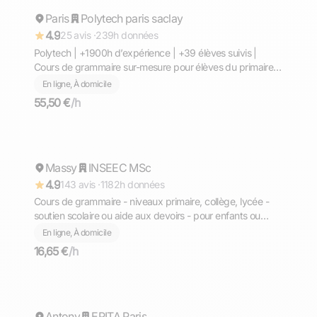
Paris
Répond rapidement
Polytech paris saclay
4.9
25 avis ·
239h données
Polytech | +1900h d’expérience | +39 élèves suivis |
Cours de grammaire sur-mesure pour élèves du primaire,
collégiens, lycéens, étudiants du supérieur et préparation
En ligne, À domicile
prépa : bases solides, méthode efficace, progrès rapides
55,50 €
/h
et suivi régulier.
Anouar
Massy
Répond rapidement
INSEEC MSc
4.9
143 avis ·
1182h données
Cours de grammaire - niveaux primaire, collège, lycée -
soutien scolaire ou aide aux devoirs - pour enfants ou
adultes
En ligne, À domicile
16,65 €
/h
Sylvain
Antony
Répond rapidement
EPITA Paris