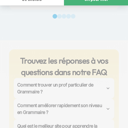
Trouvez les réponses à vos
questions dans notre FAQ
Comment trouver un prof particulier de
Grammaire ?
Pour trouver un professeur particulier de Grammaire
sur Les Sherpas, il vous suffit de renseigner cette
Comment améliorer rapidement son niveau
matière et le niveau souhaité, puis de sélectionner un
en Grammaire ?
professeur en fonction de vos besoins (cursus, tarif,
Chez Les Sherpas, nous proposons des formules de
expérience). Vous pouvez ensuite contacter le
suivi régulier, qui sont des forfaits d'heures de cours
Quel est le meilleur site pour apprendre la
professeur via son annonce pour organiser un premier