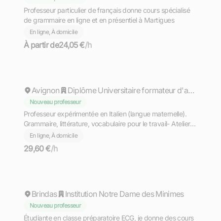
Professeur particulier de français donne cours spécialisé
de grammaire en ligne et en présentiel à Martigues
En ligne, À domicile
À partir de
24,05 €
/h
Cinzia
Avignon
Diplôme Universitaire formateur d'adultes
Nouveau professeur
Professeur expérimentée en Italien (langue maternelle).
Grammaire, littérature, vocabulaire pour le travail- Atelier
de conversation-
En ligne, À domicile
29,60 €
/h
Charline
Brindas
Institution Notre Dame des Minimes
Nouveau professeur
Étudiante en classe préparatoire ECG, je donne des cours