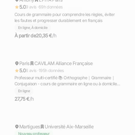
5.0
9 avis ·
69h données
Cours de grammaire pour comprendre les règles, éviter
les fautes et progresser durablement en français
En ligne, À domicile
À partir de
20,35 €
/h
Mathieu
Paris
Répond rapidement
CAVILAM Alliance Française
5.0
6 avis ·
195h données
Professeur multi-certifié 📚 Orthographe｜Grammaire｜
Conjugaison - cours de grammaire en ligne ou à domicile,
3 ans d'expérience, 100% de réussite, certifications
En ligne
Alliance Française
27,75 €
/h
Serena
Martigues
Université Aix-Marseille
Nouveau professeur