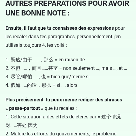
AUTRES PRÉPARATIONS POUR AVOIR
UNE BONNE NOTE :
Ensuite, il faut que tu connaisses des expressions
pour
les recaler dans tes paragraphes, personnellement j’en
utilisais toujours 4, les voilà :
1. 既然/由于……，那么 = en raison de
2. 不但……，而且……甚至 = non seulement …, mais …, et …
3. 尽管/哪怕……, 也 = bien que/même si
4. 假如……的话，那么 = si …, alors
Plus précisément, tu peux même rédiger des phrases
« passe-partout »
que tu recales :
1. Cette situation a des effets délétères car = 这个情况
对……害处 因为
2. Malgré les efforts du gouvernements, le problème