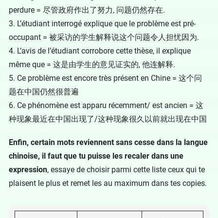
perdure = 尽管政府作出了努力, 问题仍然存在.
3. L’étudiant interrogé explique que le problème est pré-
occupant = 被采访的学生解释说这个问题令人担忧因为.
4. L’avis de l’étudiant corrobore cette thèse, il explique
même que = 这是由学生的意见证实的, 他连解释.
5. Ce problème est encore très présent en Chine = 这个问
题在中国仍然很普遍
6. Ce phénomène est apparu récemment/ est ancien = 这
种现象最近在中国出现了/这种现象很久以前就出现在中国
Enfin, certain mots reviennent sans cesse dans la langue
chinoise, il faut que tu puisse les recaler dans une
expression
, essaye de choisir parmi cette liste ceux qui te
plaisent le plus et remet les au maximum dans tes copies.