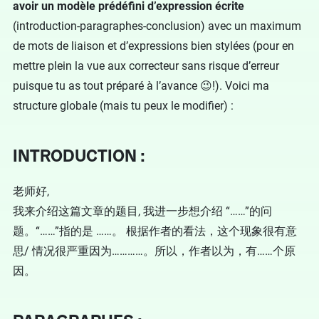
avoir un modèle prédéfini d’expression écrite
(introduction-paragraphes-conclusion) avec un maximum
de mots de liaison et d’expressions bien stylées (pour en
mettre plein la vue aux correcteur sans risque d’erreur
puisque tu as tout préparé à l’avance 😉!). Voici ma
structure globale (mais tu peux le modifier) :
INTRODUCTION
:
老师好,
我来介绍这篇文章的题目, 我进一步想介绍 “……”的问
题。“……”指的是 ……。 根据作者的看法，这个现象很有意
思/ 情况很严重因为…………。所以，作者以为，有……个原
因。