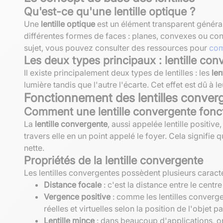
Qu'est-ce qu'une lentille optique ?
Une
lentille optique
est un élément transparent générale
différentes formes de faces : planes, convexes ou co
sujet, vous pouvez consulter des ressources pour
com
Les deux types principaux : lentille conv
Il existe principalement deux types de lentilles : les
len
lumière tandis que l'autre l'écarte. Cet effet est dû à 
Fonctionnement des lentilles conver
Comment une lentille convergente fonct
La
lentille convergente
, aussi appelée lentille positi
travers elle en un point appelé le foyer. Cela signifie q
nette.
Propriétés de la lentille convergente
Les lentilles convergentes possèdent plusieurs caracté
Distance focale
: c'est la distance entre le centr
Vergence positive
: comme les lentilles converge
réelles et virtuelles selon la position de l'objet par
Lentille mince
: dans beaucoup d'applications, on u