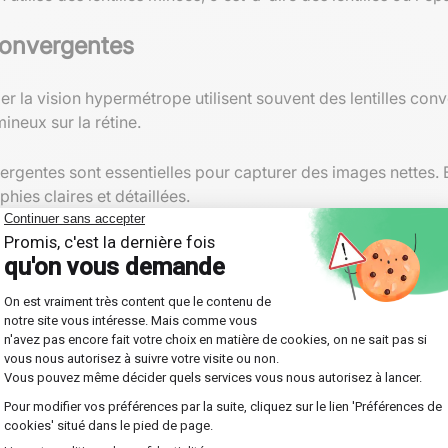
 convergentes
riger la vision hypermétrope utilisent souvent des lentilles c
mineux sur la rétine.
vergentes sont essentielles pour capturer des images nettes. E
phies claires et détaillées.
rgentes pour observer les étoiles et autres objets célestes. E
ès éloignés.
ntes
nne-t-elle ?
 divergente
dispose de surfaces concaves. Sa configuration fai
lent provenir ces rayons après leur traversée est appelé le fo
s :
 divergentes est négative, signifiant qu'elle semble se trouve