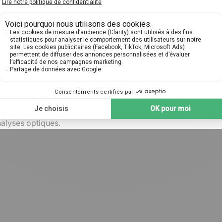
vergence négative. Elles ne peuvent pas produire d'images rée
s que les lentilles biconvexes (concaves de chaque côté) et l
ues.
divergentes
s objets proches sont vus clairement mais les objets distants
itant ainsi une vision claire à longue distance.
ientifiques intègrent des lentilles divergentes pour calibrer 
nalyses optiques.