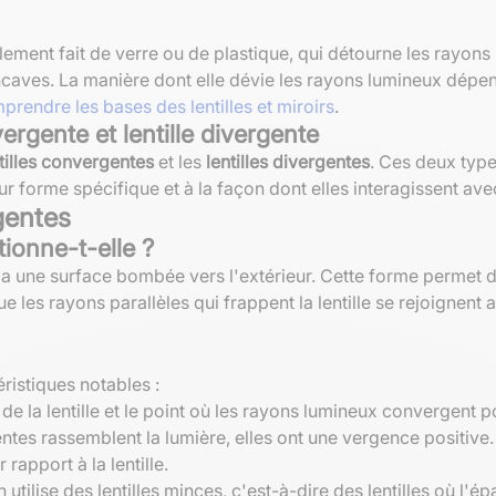
ment fait de verre ou de plastique, qui détourne les rayons l
ncaves. La manière dont elle dévie les rayons lumineux dépen
prendre les bases des lentilles et miroirs
.
ergente et lentille divergente
tilles convergentes
et les
lentilles divergentes
. Ces deux type
leur forme spécifique et à la façon dont elles interagissent av
gentes
ionne-t-elle ?
ve, a une surface bombée vers l'extérieur. Cette forme permet
ue les rayons parallèles qui frappent la lentille se rejoignent 
ristiques notables :
e de la lentille et le point où les rayons lumineux convergent
ntes rassemblent la lumière, elles ont une vergence positive.
 rapport à la lentille.
tilise des lentilles minces, c'est-à-dire des lentilles où l'é