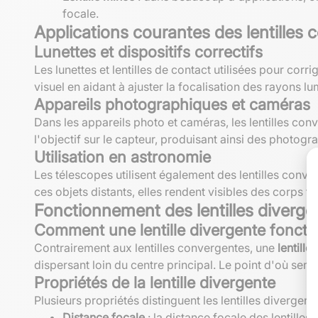
focale.
Applications courantes des lentilles
Lunettes et dispositifs correctifs
Les lunettes et lentilles de contact utilisées pour cor
visuel en aidant à ajuster la focalisation des rayons lu
Appareils photographiques et caméras
Dans les appareils photo et caméras, les lentilles con
l'objectif sur le capteur, produisant ainsi des photogra
Utilisation en astronomie
Les télescopes utilisent également des lentilles conve
ces objets distants, elles rendent visibles des corps tr
Fonctionnement des lentilles diverge
Comment une lentille divergente fonctio
Contrairement aux lentilles convergentes, une
lentille
dispersant loin du centre principal. Le point d'où semb
Propriétés de la lentille divergente
Plusieurs propriétés distinguent les lentilles divergente
Distance focale
: la distance focale des lentilles