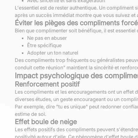
Avec sincérité et sans exagération
L'essentiel est de rester authentique. Un compliment si
après un succès immédiat montre que vous suivez et a
Éviter les pièges des compliments forcé
Bien que complimenter soit bénéfique, il est essentiel 
Ne pas en abuser
Être spécifique
Adopter un ton naturel
Des compliments trop fréquents ou généralistes peuve
conduit cette réunion" maintient la sincérité et renforce
Impact psychologique des complime
Renforcement positif
Les compliments et les encouragements ont un effet dir
diverses études, un geste encourageant ou un complime
Par exemple, dire "tu es unique" peut redonner confia
estime de soi.
Effet boule de neige
Les effets positifs des compliments peuvent s'étendr
positivité autour d'elle. Ce phénomène d'effet boule