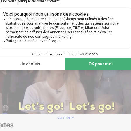
 ordinaire en une expérience enrichissante. Ces affirmations 
via GIPHY
extes