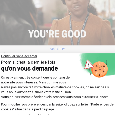
via GIPHY
al
es encouragements peuvent jouer un rôle crucial. En voici qu
 assurent également un soutien inconditionnel. Par exemple, 
ce
de quelqu'un contribue à améliorer son estime de soi. Voici 