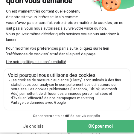
une progression plus rapide.
Suivi personnalisé
Un aspect distinctif de la méthode Cervantes est le suivi
individualisé des étudiants. Les enseignants évaluent
régulièrement les progrès de chaque apprenant et
adaptent le contenu des cours en conséquence. Cela
garantit une approche pédagogique sur-mesure,
optimisant ainsi le temps et les efforts consacrés à
l'apprentissage.
Les avantages de l'apprentissage de
l'espagnol avec la méthode Cervantes
Adopter la méthode Cervantes présente plusieurs
avantages, notamment la qualité de l'enseignement et la
diversité des ressources proposées. Voici quelques
bénéfices concrets :
Qualité pédagogique :
L'institut Cervantes jouit
d'une réputation internationale pour la rigueur et
l'excellence de ses programmes éducatifs.