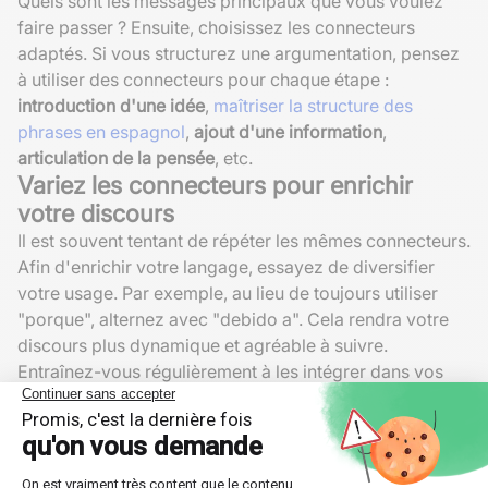
Quels sont les messages principaux que vous voulez
faire passer ? Ensuite, choisissez les connecteurs
adaptés. Si vous structurez une argumentation, pensez
à utiliser des connecteurs pour chaque étape :
introduction d'une idée
,
maîtriser la structure des
phrases en espagnol
,
ajout d'une information
,
articulation de la pensée
, etc.
Variez les connecteurs pour enrichir
votre discours
Il est souvent tentant de répéter les mêmes connecteurs.
Afin d'enrichir votre langage, essayez de diversifier
votre usage. Par exemple, au lieu de toujours utiliser
"porque", alternez avec "debido a". Cela rendra votre
discours plus dynamique et agréable à suivre.
Entraînez-vous régulièrement à les intégrer dans vos
écrits et discussions. Non seulement cela améliorera
votre fluidité en espagnol, mais cela vous aidera
également à mieux structurer vos idées et à
communiquer plus clairement.