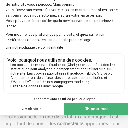
Pratique de l'écoute active
Une autre astuce efficace est l'
écoute active
. Lorsqu'on
écoute des natifs parler ou lorsqu'on regarde des
médias espagnols (films, émissions, podcasts), prenez
note des connecteurs logiques qu'ils utilisent. Essayez
de comprendre le contexte de leur utilisation et
intégrez-les dans votre propre vocabulaire.
Jeux de rôles et simulations
Engager des dialogues simulés avec des amis ou
d'autres apprenants peut aussi être bénéfique. Ces
exercices de
jeux de rôles
facilitent l'application
pratique des
connecteurs logiques
en situation réelle,
consolidant ainsi vos compétences.
Utilisation dans différents contextes
Contextes formels
Dans un contexte formel, comme une réunion
professionnelle ou une dissertation académique, il est
important de choisir des
connecteurs
appropriés. Leur