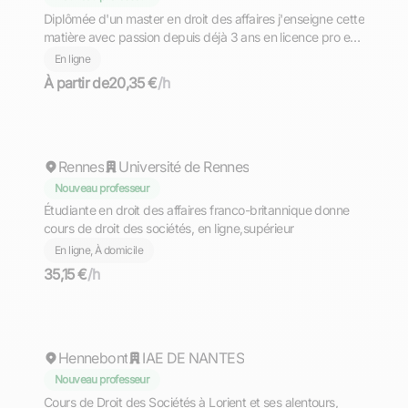
Diplômée d'un master en droit des affaires j'enseigne cette
matière avec passion depuis déjà 3 ans en licence pro et
master
En ligne
À partir de
20,35 €
/h
Parisse
Rennes
Université de Rennes
Nouveau professeur
Étudiante en droit des affaires franco-britannique donne
cours de droit des sociétés, en ligne,supérieur
En ligne, À domicile
35,15 €
/h
Aubin
Hennebont
IAE DE NANTES
Nouveau professeur
Cours de Droit des Sociétés à Lorient et ses alentours,