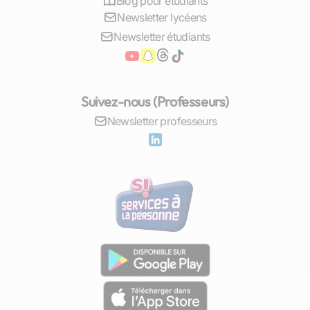
Blog pour étudiants
pourra vous donner de très bons conseils et
Newsletter lycéens
astuces pour vous guider tout au long de votre
Newsletter étudiants
parcours et vous aider à faire les bons choix
pour obtenir le travail de vos rêves après vos
études supérieures de droit !
Suivez-nous (Professeurs)
Les débouchés après des études de droit
Newsletter professeurs
des sociétés
Il existe une grande variété de débouchés après
une fac de droit si vous avez suivi des études de
droit des sociétés. Juriste d'entreprise, juriste de
droit social, juriste d'assurance, juriste de
banque, magistrat, avocat, notaire, juriste
d'établissement de crédit, cadre juridique,
commissaire aux comptes, mandataire
judiciaire, avocat d'affaires, généalogiste,
médiateur en droit de la famille… Pour devenir
avocat, il faut bien sûr passer le barreau, par