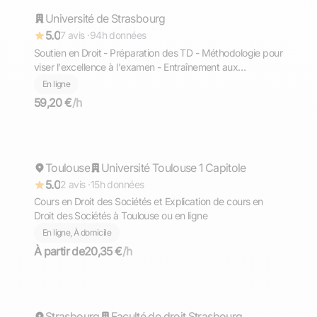
Université de Strasbourg
Répond rapidement
5.0
7 avis ·
94h données
Soutien en Droit - Préparation des TD - Méthodologie pour
viser l'excellence à l'examen - Entraînement aux
rattrapages - Examens
En ligne
59,20 €
/h
Mehdi
Toulouse
Répond rapidement
Université Toulouse 1 Capitole
5.0
2 avis ·
15h données
Cours en Droit des Sociétés et Explication de cours en
Droit des Sociétés à Toulouse ou en ligne
En ligne, À domicile
À partir de
20,35 €
/h
Lilian
Strasbourg
Faculté de droit Strasbourg