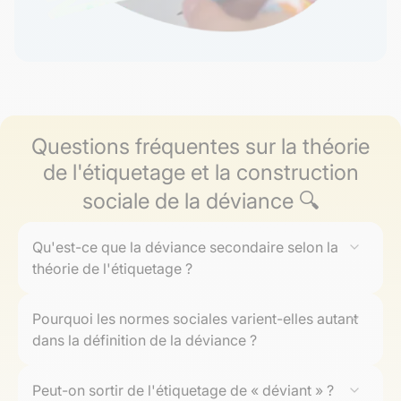
Questions fréquentes sur la théorie
de l'étiquetage et la construction
sociale de la déviance 🔍
Qu'est-ce que la déviance secondaire selon la
théorie de l'étiquetage ?
La déviance secondaire
désigne le processus où une
Pourquoi les normes sociales varient-elles autant
personne, après avoir reçu une
étiquette de déviant
,
dans la définition de la déviance ?
adopte durablement cette identité. L'individu agit alors
selon l'image reçue, ce qui augmente la probabilité de
Les
normes sociales
résultent de choix collectifs liés à
nouveaux comportements considérés comme
Peut-on sortir de l'étiquetage de « déviant » ?
la culture, à l'histoire et à la
structure sociale
. Elles