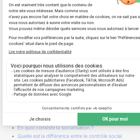
phénomènes de
stigmatisation
touchent tous les milieux
sociaux, y compris professionnels, politiques ou
familiaux.
Face à ces enjeux, pensez-vous que la société pourrait
réduire les effets de l'étiquetage en repensant la gestion
collective de la déviance ?
Explorez ce contenu avec l'IA !
ChatGPT
Perplexity
Lire aussi 🔎 :
En quoi consiste la socialisation ?
Quelle est la différence entre le contrôle social