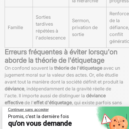
la hiérarchie
progress
Renforc
Sorties
Sermon,
de la
tardives
Famille
privation de
défiance
répétées à
sortie
conflit
l'adolescence
générati
Erreurs fréquentes à éviter lorsqu'on
aborde la théorie de l'étiquetage
On confond souvent la
théorie de l'étiquetage
avec un
jugement moral sur la valeur des actes. Or, elle étudie
avant tout la manière dont la société définit et produit la
déviance
, indépendamment de la gravité réelle de
l'acte. Il importe aussi de distinguer la
déviance
effective
de l'
effet d'étiquetage
, qui existe parfois sans
infraction avérée.
Autre confusion classique : croire que l'étiquetage ne
concerne que la jeunesse ou les classes populaires. Les